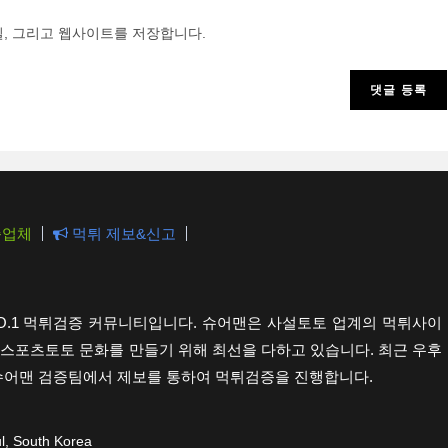
일, 그리고 웹사이트를 저장합니다.
증업체
먹튀 제보&신고
NO.1 먹튀검증 커뮤니티입니다. 슈어맨은 사설토토 업계의 먹튀사이
스포츠토토 문화를 만들기 위해 최선을 다하고 있습니다. 최근 우후
슈어맨 검증팀에서 제보를 통하여 먹튀검증을 진행합니다.
l, South Korea