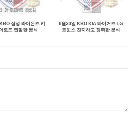
 KBO 삼성 라이온즈 키
6월30일 KBO KIA 타이거즈 LG
어로즈 짭짤한 분석
트윈스 진지하고 정확한 분석