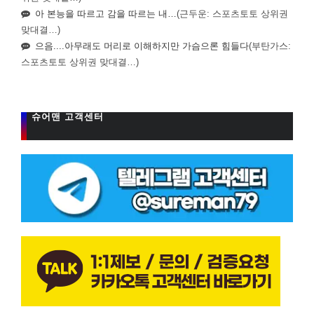
아 본능을 따르고 감을 따르는 내…
(근두운: 스포츠토토 상위권
맞대결…)
으음....아무래도 머리로 이해하지만 가슴으론 힘들다
(부탄가스:
스포츠토토 상위권 맞대결…)
슈어맨 고객센터