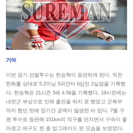
기아
이번 경기 선발투수는 한승혁이 등판하게 된다. 직전
한화를 상대로 5.2이닝 5피안타 6삼진 2실점을 기록했
다. 한승혁은 21시즌 3패 4.56을 기록했다. 19시즌에는
내전근 부상으로 인해 출전을 하지 못 했었고 군복무
까지 했던 탓에 장기간 공백이 발생한 바 있다. 7월 구
원 투수로 등판해 151km의 직구를 던지면서 구속이 좋
아졌고 제구도 한 층 업그레이드 된 모습을 보였었다.