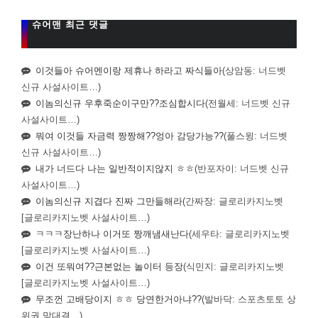
슈어맨 최근 댓글
이것들아 슈어멘이랑 제휴나 하라고 짜식들아
(상암동: 너드벳
신규 사설사이트…)
이놈의신규 우후죽순이구만??조심합시다
(전월세: 너드벳 신규
사설사이트…)
뭐여 이것들 자금력 짱짱해??엉아 감당가능??
(풀스윙: 너드벳
신규 사설사이트…)
내가 너드다 나는 일반적이지않지 ㅎㅎ
(반포자이: 너드벳 신규
사설사이트…)
이놈의신규 지겹다 진짜 그만들해라
(간짜장: 글로리카지노벳
[글로리카지노벳 사설사이트…)
ㅋㅋㅋ장난하나 이거또 짱깨냄새난다
(세우타: 글로리카지노벳
[글로리카지노벳 사설사이트…)
이건 또뭐여??근본없는 놀이터 등장
(식민지: 글로리카지노벳
[글로리카지노벳 사설사이트…)
무조껀 고배당이지 ㅎㅎ 당연한거아냐??
(발바닥: 스포츠토토 상
위권 맞대결…)