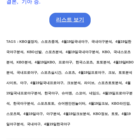
결론, 기아 승
.
리스트 보기
TAGS
:
KBO결장자
,
스포츠중계
,
4월19일국내야구
,
국내야구분석
,
4월19일한
국야구분석
,
KBO선발
,
스포츠분석
,
4월19일국내야구분석
,
KBO
,
국내스포츠
분석
,
KBO분석
,
4월19일KBO
,
프로야구
,
한국스포츠
,
토토분석
,
4월19일KBO
분석
,
국내프로야구
,
스포츠실시간
,
스포츠
,
4월19일프로야구
,
크보
,
토토분석
사이트
,
야구
,
4월19일국내프로야구
,
크보분석
,
라이브
,
스포츠토토분석
,
4월
19일국내프로야구분석
,
한국야구
,
슈어맨
,
스코어
,
네임드
,
4월19일프로야구분
석
,
한국야구분석
,
스포츠토토
,
슈어맨안전놀이터
,
4월19일크보
,
KBO라인업
,
스포츠픽
,
4월19일야구
,
야구분석
,
4월19일크보분석
,
KBO정보
,
토토
,
4월19
일야구분석
,
국내야구
,
4월19일한국야구