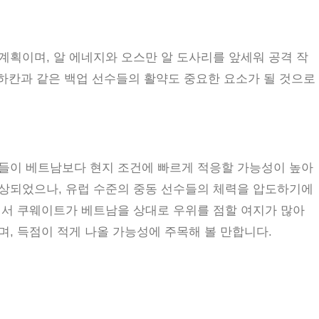
 계획이며, 알 에네지와 오스만 알 도사리를 앞세워 공격 작
 하칸과 같은 백업 선수들의 활약도 중요한 요소가 될 것으로
들이 베트남보다 현지 조건에 빠르게 적응할 가능성이 높아
향상되었으나
,
유럽 수준의 중동 선수들의 체력을 압도하기에
서 쿠웨이트가 베트남을 상대로 우위를 점할 여지가 많아
며
,
득점이 적게 나올 가능성에 주목해 볼 만합니다
.