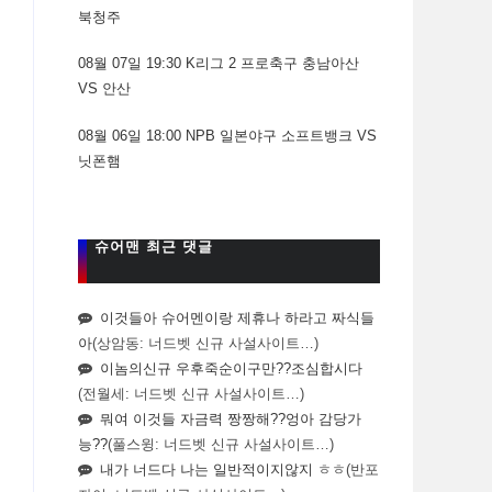
북청주
08월 07일 19:30 K리그 2 프로축구 충남아산
VS 안산
08월 06일 18:00 NPB 일본야구 소프트뱅크 VS
닛폰햄
슈어맨 최근 댓글
이것들아 슈어멘이랑 제휴나 하라고 짜식들
아
(상암동: 너드벳 신규 사설사이트…)
이놈의신규 우후죽순이구만??조심합시다
(전월세: 너드벳 신규 사설사이트…)
뭐여 이것들 자금력 짱짱해??엉아 감당가
능??
(풀스윙: 너드벳 신규 사설사이트…)
내가 너드다 나는 일반적이지않지 ㅎㅎ
(반포