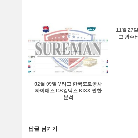
11월 27
그 광주F
02월 09일 V리그 한국도로공사
하이패스 GS칼텍스 KIXX 찐한
분석
답글 남기기