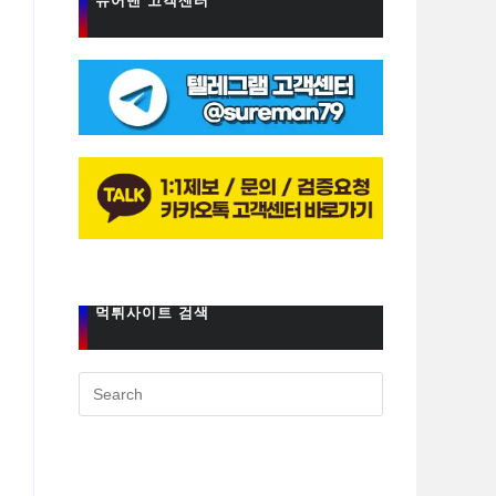
슈어맨 고객센터
먹튀사이트 검색
Press
Escape
to
close
the