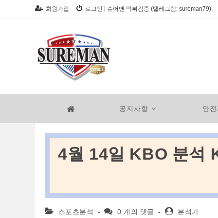
Skip
회원가입
로그인
|
슈어맨 먹튀검증 (텔레그램: sureman79)
to
content
공지사항
안전
4월 14일 KBO 분석
Post
Post
Post
스포츠분석
0 개의 댓글
분석가