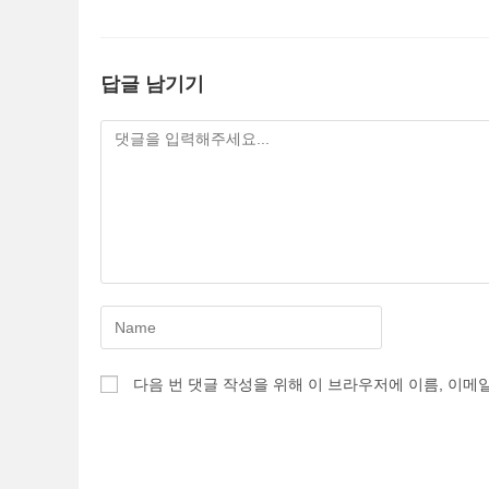
답글 남기기
Enter
your
name
다음 번 댓글 작성을 위해 이 브라우저에 이름, 이메
or
username
to
comment