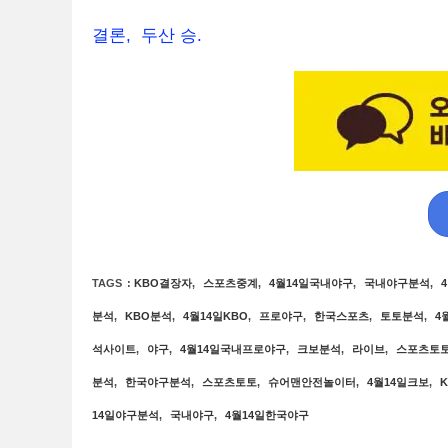
결론, 두산 승
.
TAGS
:
KBO결장자
,
스포츠중계
,
4월14일국내야구
,
국내야구분석
,
분석
,
KBO분석
,
4월14일KBO
,
프로야구
,
한국스포츠
,
토토분석
,
4
석사이트
,
야구
,
4월14일국내프로야구
,
크보분석
,
라이브
,
스포츠토
분석
,
한국야구분석
,
스포츠토토
,
슈어맨안전놀이터
,
4월14일크보
,
14일야구분석
,
국내야구
,
4월14일한국야구