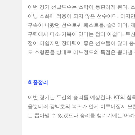
이번 경기 선발투수는 스탁이 등판하게 된다. 
이닝 소화에 적응이 되지 않은 선수이다. 하지만 
구속이 나왔던 선수로써 패스트볼, 슬라이더, 체
구력에서 다소 기복이 있다는 점이 아쉽다. 두산
점이 아쉽지만 장타력이 좋은 선수들이 많아 충
도 소형준을 상대로 어느정도의 득점은 뽑아낼 
최종정리
이번 경기는 두산의 승리를 예상한다. KT의 침
을뿐더러 강백호의 복귀가 언제 이루어질지 모른
는 뽑아낼 수 있겠으나 승리를 챙기기에는 어려