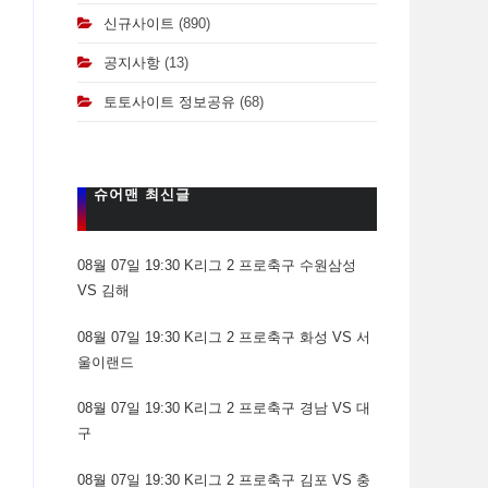
신규사이트
(890)
공지사항
(13)
토토사이트 정보공유
(68)
슈어맨 최신글
08월 07일 19:30 K리그 2 프로축구 수원삼성
VS 김해
08월 07일 19:30 K리그 2 프로축구 화성 VS 서
울이랜드
08월 07일 19:30 K리그 2 프로축구 경남 VS 대
구
08월 07일 19:30 K리그 2 프로축구 김포 VS 충