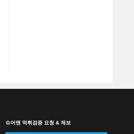
search
panel.
슈어맨 먹튀검증 요청 & 제보