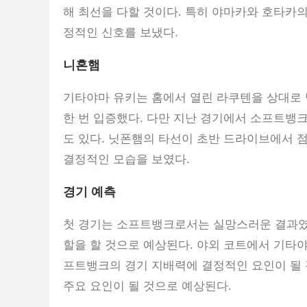
해 최선을 다할 것이다. 특히 야마카와 호타카의
정적인 신호를 보냈다.
니혼햄
기타야마 유키는 홈에서 열린 라쿠텐을 상대로 
한 번 입증했다. 다만 지난 경기에서 소프트뱅크
도 있다. 닛폰햄의 타선이 초반 드라이브에서 
결정적인 모습을 보였다.
경기 예측
첫 경기는 소프트뱅크로서는 실망스러운 결과
할을 할 것으로 예상된다
.
야외 코트에서 기타야
프트뱅크의 경기 지배력에 결정적인 요인이 될
주요 요인이 될 것으로 예상된다
.