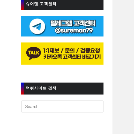
슈어맨 고객센터
먹튀사이트 검색
Press
Escape
to
close
the