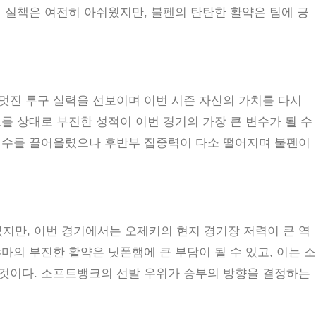
 실책은 여전히 ​​아쉬웠지만, 불펜의 탄탄한 활약은 팀에 긍
멋진 투구 실력을 선보이며 이번 시즌 자신의 가치를 다시
를 상대로 부진한 성적이 이번 경기의 가장 큰 변수가 될 수
점수를 끌어올렸으나 후반부 집중력이 다소 떨어지며 불펜이
였지만
,
이번 경기에서는 오제키의 현지 경기장 저력이 큰 역
마의 부진한 활약은 닛폰햄에 큰 부담이 될 수 있고
,
이는 소
 것이다
.
소프트뱅크의 선발 우위가 승부의 방향을 결정하는