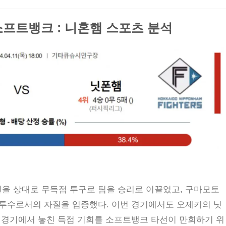
구 소프트뱅크 : 니혼햄 스포츠 분석
을 상대로 무득점 투구로 팀을 승리로 이끌었고, 구마모토
투수로서의 자질을 입증했다. 이번 경기에서도 오제키의 닛
 경기에서 놓친 득점 기회를 소프트뱅크 타선이 만회하기 위