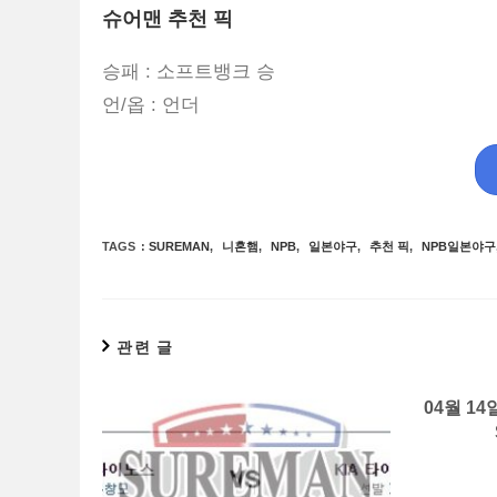
슈어맨 추천 픽
승패 : 소프트뱅크 승
언/옵 : 언더
TAGS
:
SUREMAN
,
니혼햄
,
NPB
,
일본야구
,
추천 픽
,
NPB일본야구
관련 글
04월 14