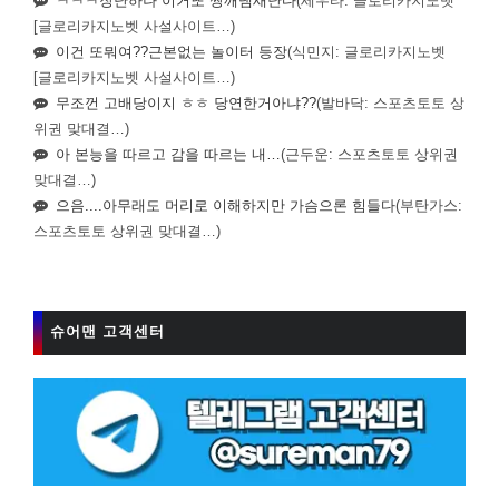
ㅋㅋㅋ장난하나 이거또 짱깨냄새난다
(세우타: 글로리카지노벳
[글로리카지노벳 사설사이트…)
이건 또뭐여??근본없는 놀이터 등장
(식민지: 글로리카지노벳
[글로리카지노벳 사설사이트…)
무조껀 고배당이지 ㅎㅎ 당연한거아냐??
(발바닥: 스포츠토토 상
위권 맞대결…)
아 본능을 따르고 감을 따르는 내…
(근두운: 스포츠토토 상위권
맞대결…)
으음....아무래도 머리로 이해하지만 가슴으론 힘들다
(부탄가스:
스포츠토토 상위권 맞대결…)
슈어맨 고객센터