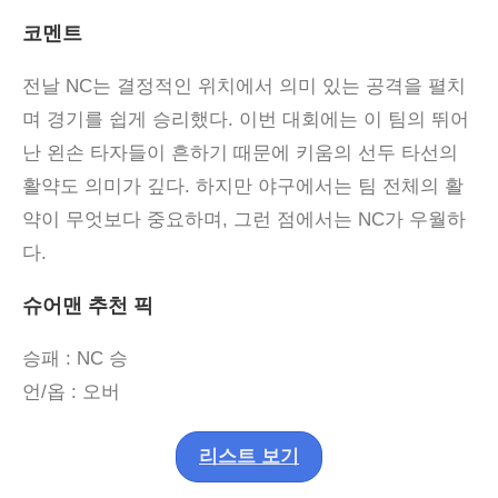
코멘트
전날
NC
는 결정적인 위치에서 의미 있는 공격을 펼치
며 경기를 쉽게 승리했다
.
이번 대회에는 이 팀의 뛰어
난 왼손 타자들이 흔하기 때문에 키움의 선두 타선의
활약도 의미가 깊다
.
하지만 야구에서는 팀 전체의 활
약이 무엇보다 중요하며
,
그런 점에서는
NC
가 우월하
다
.
슈어맨 추천 픽
승패 : NC 승
언/옵 : 오버
리스트 보기