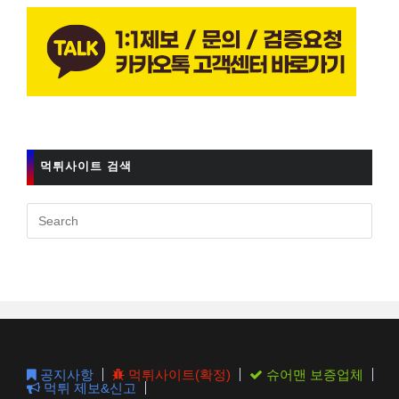
먹튀사이트 검색
Pres
Esc
to
clos
the
sear
pane
공지사항
먹튀사이트(확정)
슈어맨 보증업체
먹튀 제보&신고