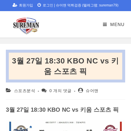
Skip
회원가입
로그인
|
슈어맨 먹튀검증 (텔레그램: sureman79)
to
content
MENU
3월 27일 18:30 KBO NC vs 키
움 스포츠 픽
Post
Post
Post
스포츠분석
0 개의 댓글
슈어맨
category:
comments:
author:
3월 27일 18:30 KBO NC vs 키움 스포츠 픽