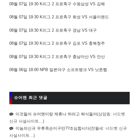
08월 07일 19:30 K리그 2 프로축구 수원삼성 VS 김해
08월 07일 19:30 K리그 2 프로축구 화성 VS 서울이랜드
08월 07일 19:30 K리그 2 프로축구 경남 VS 대구
08월 07일 19:30 K리그 2 프로축구 김포 VS 충북청주
08월 07일 19:30 K리그 2 프로축구 충남아산 VS 안산
08월 06일 18:00 NPB 일본야구 소프트뱅크 VS 닛폰햄
슈어맨 최근 댓글
이것들아 슈어멘이랑 제휴나 하라고 짜식들아
(상암동: 너드벳
신규 사설사이트…)
이놈의신규 우후죽순이구만??조심합시다
(전월세: 너드벳 신규
사설사이트…)