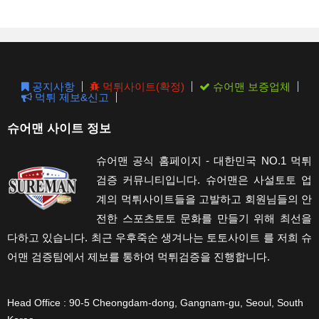
clos
the
sear
pane
공지사항
먹튀사이트(확정)
슈어맨 보증업체
먹튀 제보&신고
슈어맨 사이트 정보
슈어맨 공식 홈페이지 - 대한민국 NO.1 먹튀
검증 커뮤니티입니다. 슈어맨은 사설토토 업
계의 먹튀사이트들을 고발하고 회원님들의 안
전한 스포츠토토 문화를 만들기 위해 최선을
다하고 있습니다. 최근 우후죽순 생겨나는 토토사이트 를 저희 슈
어맨 검증팀에서 제보를 통하여 먹튀검증을 진행합니다.
Head Office : 90-5 Cheongdam-dong, Gangnam-gu, Seoul, South