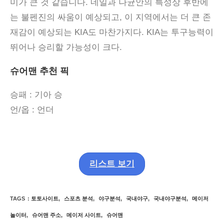
미가 큰 것 같습니다
.
네일과 나균안의 특성상 후반에
는 불펜진의 싸움이 예상되고
,
이 지역에서는 더 큰 존
재감이 예상되는
KIA
도 마찬가지다
. KIA
는 투구능력이
뛰어나 승리할 가능성이 크다
.
슈어맨 추천 픽
승패 : 기아 승
언/옵 : 언더
리스트 보기
TAGS
:
토토사이트
,
스포츠 분석
,
야구분석
,
국내야구
,
국내야구분석
,
메이저
놀이터
,
슈어맨 주소
,
메이저 사이트
,
슈어맨