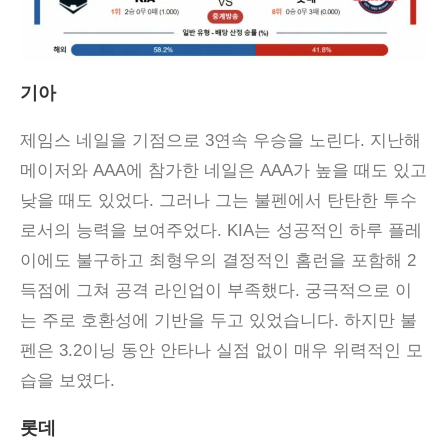
기아
제임스 네일을 기점으로 3연속 우승을 노린다. 지난해
메이저와 AAA에 참가한 네일은 AAA가 높을 때도 있고
낮을 때도 있었다. 그러나 그는 불펜에서 탄탄한 투수
로서의 능력을 보여주었다. KIA는 성공적인 하루 플레
이에도 불구하고 최형우의 결정적인 홈런을 포함해 2
득점에 그쳐 공격 라인업이 부족했다. 궁극적으로 이
는 주로 호환성에 기반을 두고 있었습니다. 하지만 불
펜은 3.2이닝 동안 안타나 실점 없이 매우 위력적인 모
습을 보였다.
롯데