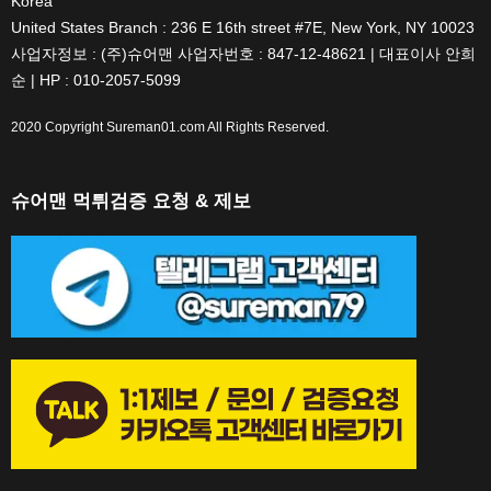
Korea
United States Branch : 236 E 16th street #7E, New York, NY 10023
사업자정보 : (주)슈어맨 사업자번호 : 847-12-48621 | 대표이사 안희
순 | HP : 010-2057-5099
2020 Copyright
Sureman01.com
All Rights Reserved.
슈어맨 먹튀검증 요청 & 제보