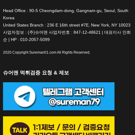
Head Office : 90-5 Cheongdam-dong, Gangnam-gu, Seoul, South
Korea
United States Branch : 236 E 16th street #7E, New York, NY 10023
사업자정보 : (주)슈어맨 사업자번호 : 847-12-48621 | 대표이사 안희
순 | HP : 010-2057-5099
2020 Copyright
Sureman01.com
All Rights Reserved.
슈어맨 먹튀검증 요청 & 제보