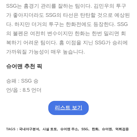
SSG
는 홈경기 관리를 잘하는 팀이다
.
김민우의 투구
가 좋아지더라도
SSG
의 타선은 탄탄할 것으로 예상된
다
.
하지만 더거의 투구는 한화전에도 등장한다
. SSG
의 불펜은 여전히
​​
변수이지만 한화는 한번 밀리면 회
복하기 어려운 팀이다
.
홈 이점을 지닌
SSG
가 승리에
가까워질 가능성이 매우 높습니다
.
슈어맨 추천 픽
승패 : SSG 승
언/옵 : 8.5 언더
리스트 보기
TAGS
:
국내야구분석
,
사설 토토
,
슈어맨 주소
,
SSG
,
한화
,
슈어맨
,
먹튀검증