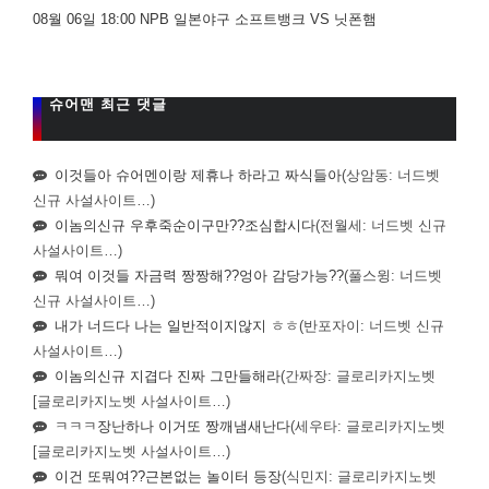
08월 06일 18:00 NPB 일본야구 소프트뱅크 VS 닛폰햄
슈어맨 최근 댓글
이것들아 슈어멘이랑 제휴나 하라고 짜식들아
(상암동: 너드벳
신규 사설사이트…)
이놈의신규 우후죽순이구만??조심합시다
(전월세: 너드벳 신규
사설사이트…)
뭐여 이것들 자금력 짱짱해??엉아 감당가능??
(풀스윙: 너드벳
신규 사설사이트…)
내가 너드다 나는 일반적이지않지 ㅎㅎ
(반포자이: 너드벳 신규
사설사이트…)
이놈의신규 지겹다 진짜 그만들해라
(간짜장: 글로리카지노벳
[글로리카지노벳 사설사이트…)
ㅋㅋㅋ장난하나 이거또 짱깨냄새난다
(세우타: 글로리카지노벳
[글로리카지노벳 사설사이트…)
이건 또뭐여??근본없는 놀이터 등장
(식민지: 글로리카지노벳