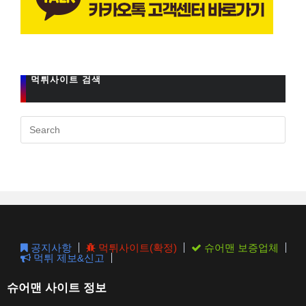
먹튀사이트 검색
Pres
Esc
to
clos
the
sear
pane
공지사항
먹튀사이트(확정)
슈어맨 보증업체
먹튀 제보&신고
슈어맨 사이트 정보