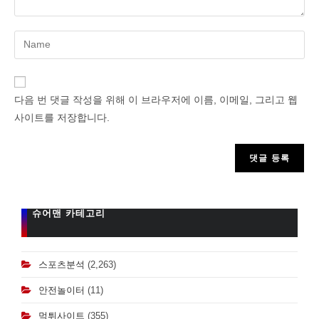
Enter
your
name
or
다음 번 댓글 작성을 위해 이 브라우저에 이름, 이메일, 그리고 웹
username
사이트를 저장합니다.
to
comment
슈어맨 카테고리
스포츠분석
(2,263)
안전놀이터
(11)
먹튀사이트
(355)