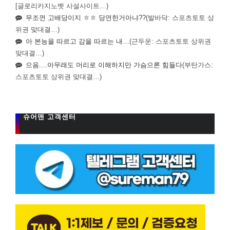
[글로리카지노벳 사설사이트…)
무조껀 고배당이지 ㅎㅎ 당연한거아냐??
(발바닥: 스포츠토토 상
위권 맞대결…)
아 본능을 따르고 감을 따르는 내…
(근두운: 스포츠토토 상위권
맞대결…)
으음....아무래도 머리로 이해하지만 가슴으론 힘들다
(부탄가스:
스포츠토토 상위권 맞대결…)
슈어맨 고객센터