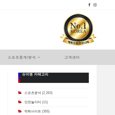
스포츠중계/분석
고객센터
슈어맨 카테고리
스포츠분석
(2,263)
안전놀이터
(11)
먹튀사이트
(355)