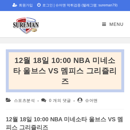
Skip
회원가입
로그인
|
슈어맨 먹튀검증 (텔레그램: sureman79)
to
content
MENU
12월 18일 10:00 NBA 미네소
타 울브스 VS 멤피스 그리즐리
즈
Post
Post
Post
스포츠분석
0 개의 댓글
슈어맨
category:
comments:
author:
12
월
18
일
10:00 NBA
미네소타
울브스
VS
멤
피스
그리즐리즈