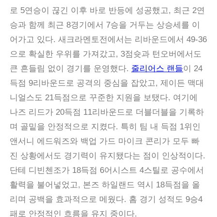
로 5연승이 끊긴 이후 바로 반등에 성공했고, 최근 2연
승과 함께 최근 8경기에서 7승을 거두는 상승세를 이
어가고 있다. 새크라멘토전에서는 리바운드에서 49-36
으로 확실한 우위를 가져갔고, 3점슛과 턴오버에서도
큰 흔들림 없이 경기를 운영했다.
줄리어스 랜들
이 24
득점 9리바운드로 공격의 중심을 잡았고, 제이든 맥대
니얼스도 21득점으로 꾸준한 지원을 보탰다. 여기에
나즈 리드가 20득점 11리바운드로 더블더블을 기록하
며 골밑을 안정적으로 지켰다. 특히 팀 내 득점 1위인
앤서니 에드워즈와 백업 가드 마이크 콘리가 모두 빠
진 상황에서도 경기력이 유지됐다는 점이 인상적이다.
단테 디빈첸조가 18득점 6어시스트 4스틸로 공수에서
활력을 불어넣었고, 본즈 하일랜드 역시 18득점을 올
리며 공백을 효과적으로 메웠다. 홈 경기 성적도 9승4
패로 안정적인 흐름을 유지 중이다.