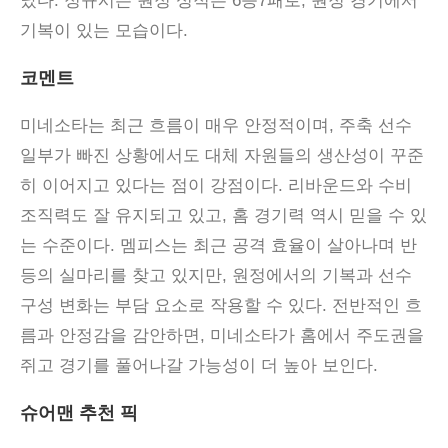
났다. 정규시즌 원정 성적은 6승7패로, 원정 경기에서
기복이 있는 모습이다.
코멘트
미네소타는 최근 흐름이 매우 안정적이며
,
주축 선수
일부가 빠진 상황에서도 대체 자원들의 생산성이 꾸준
히 이어지고 있다는 점이 강점이다
.
리바운드와 수비
조직력도 잘 유지되고 있고
,
홈 경기력 역시 믿을 수 있
는 수준이다
.
멤피스는 최근 공격 효율이 살아나며 반
등의 실마리를 찾고 있지만
,
원정에서의 기복과 선수
구성 변화는 부담 요소로 작용할 수 있다
.
전반적인 흐
름과 안정감을 감안하면
,
미네소타가 홈에서 주도권을
쥐고 경기를 풀어나갈 가능성이 더 높아 보인다
.
슈어맨 추천 픽