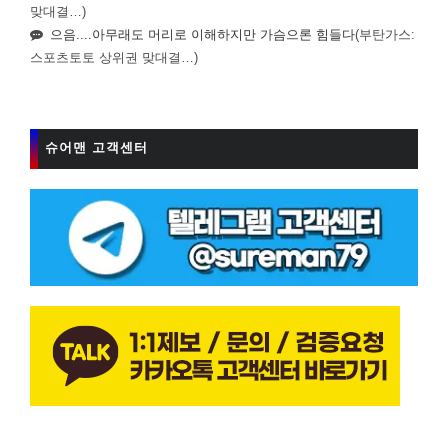
맞대결…)
으음....아무래도 머리로 이해하지만 가슴으론 힘들다
(부탄가스:
스포츠토토 상위권 맞대결…)
슈어맨 고객센터