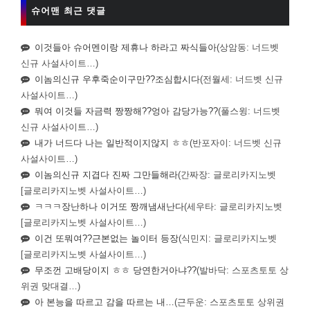
슈어맨 최근 댓글
이것들아 슈어멘이랑 제휴나 하라고 짜식들아
(상암동: 너드벳
신규 사설사이트…)
이놈의신규 우후죽순이구만??조심합시다
(전월세: 너드벳 신규
사설사이트…)
뭐여 이것들 자금력 짱짱해??엉아 감당가능??
(풀스윙: 너드벳
신규 사설사이트…)
내가 너드다 나는 일반적이지않지 ㅎㅎ
(반포자이: 너드벳 신규
사설사이트…)
이놈의신규 지겹다 진짜 그만들해라
(간짜장: 글로리카지노벳
[글로리카지노벳 사설사이트…)
ㅋㅋㅋ장난하나 이거또 짱깨냄새난다
(세우타: 글로리카지노벳
[글로리카지노벳 사설사이트…)
이건 또뭐여??근본없는 놀이터 등장
(식민지: 글로리카지노벳
[글로리카지노벳 사설사이트…)
무조껀 고배당이지 ㅎㅎ 당연한거아냐??
(발바닥: 스포츠토토 상
위권 맞대결…)
아 본능을 따르고 감을 따르는 내…
(근두운: 스포츠토토 상위권