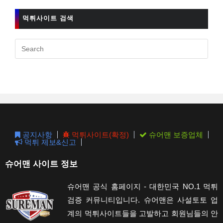
먹튀사이트 검색
Pres
Esc
to
clos
the
sear
pane
공지사항
먹튀사이트(확정)
슈어맨 보증업체
먹튀 제보&신고
슈어맨 사이트 정보
슈어맨 공식 홈페이지 - 대한민국 NO.1 먹튀
검증 커뮤니티입니다. 슈어맨은 사설토토 업
계의 먹튀사이트들을 고발하고 회원님들의 안