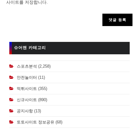
사이트를 저장합니다.
to
comment
슈어맨 카테고리
스포츠분석
(2,258)
안전놀이터
(11)
먹튀사이트
(355)
신규사이트
(890)
공지사항
(13)
토토사이트 정보공유
(68)