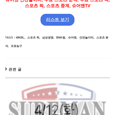
스포츠 픽
,
스포츠 중계
,
슈어맨
TV
리스트 보기
TAGS
:
WKBL
,
스포츠 픽
,
삼성생명
,
BNK썸
,
슈어맨
,
안전놀이터
,
스포츠 분
석
,
프로농구
관련 글