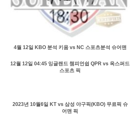
4월 12일 KBO 분석 키움 vs NC 스포츠분석 슈어맨
12월 12일 04:45 잉글랜드 챔피언쉽 QPR vs 옥스퍼드
스포츠 픽
2023년 10월6일 KT vs 삼성 야구픽(KBO) 무료픽 슈
어맨 픽