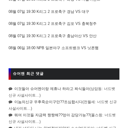
08월 07일 19:30 K리그 2 프로축구 경남 VS 대구
08월 07일 19:30 K리그 2 프로축구 김포 VS 충북청주
08월 07일 19:30 K리그 2 프로축구 충남아산 VS 안산
08월 06일 18:00 NPB 일본야구 소프트뱅크 VS 닛폰햄
슈어맨 최근 댓글
이것들아 슈어멘이랑 제휴나 하라고 짜식들아
(상암동: 너드벳
신규 사설사이트…)
이놈의신규 우후죽순이구만??조심합시다
(전월세: 너드벳 신규
사설사이트…)
뭐여 이것들 자금력 짱짱해??엉아 감당가능??
(풀스윙: 너드벳
신규 사설사이트…)