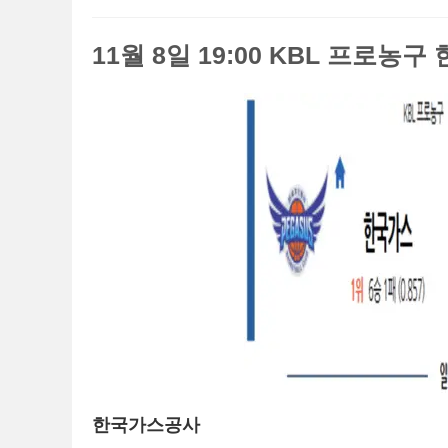
category:
comments:
author:
11월 8일 19:00 KBL 프로
한국가스공사