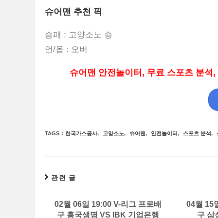
슈어맨 추천 픽
승패 : 고양소노 승
언/옵 : 오버
슈어맨 안전놀이터, 무료 스포츠 분석, 
TAGS
:
한국가스공사
,
고양소노
,
슈어맨
,
안전놀이터
,
스포츠 분석
,
관련 글
02월 06일 19:00 V-리그 프로배
04월 15
구 흥국생명 VS IBK 기업은행
구 삼