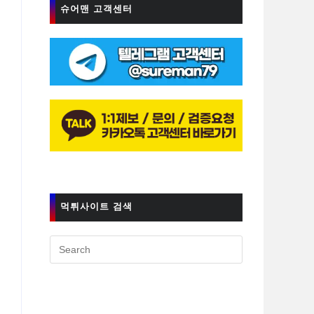
슈어맨 고객센터
먹튀사이트 검색
Press
Escape
to
close
the