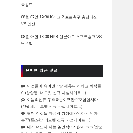
북청주
08월 07일 19:30 K리그 2 프로축구 충남아산
VS 안산
08월 06일 18:00 NPB 일본야구 소프트뱅크 VS
닛폰햄
슈어맨 최근 댓글
이것들아 슈어멘이랑 제휴나 하라고 짜식들
아
(상암동: 너드벳 신규 사설사이트…)
이놈의신규 우후죽순이구만??조심합시다
(전월세: 너드벳 신규 사설사이트…)
뭐여 이것들 자금력 짱짱해??엉아 감당가
능??
(풀스윙: 너드벳 신규 사설사이트…)
내가 너드다 나는 일반적이지않지 ㅎㅎ
(반포