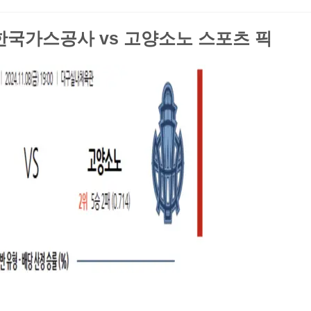
농구 한국가스공사 vs 고양소노 스포츠 픽