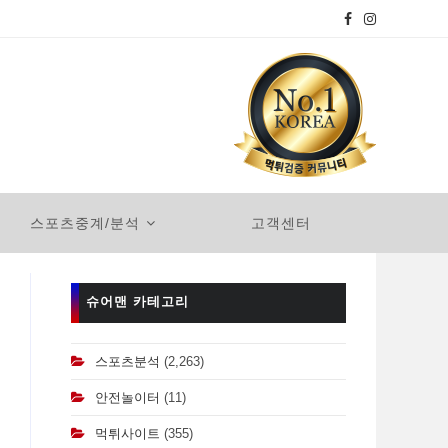
스포츠중계/분석
고객센터
슈어맨 카테고리
스포츠분석
(2,263)
안전놀이터
(11)
먹튀사이트
(355)