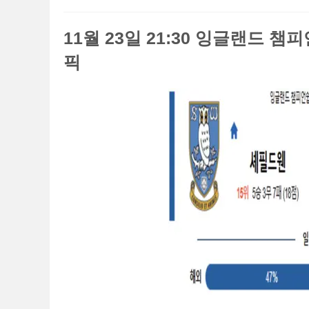
category:
comments:
author:
11월 23일 21:30 잉글랜드 
픽