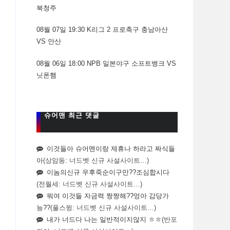
북청주
08월 07일 19:30 K리그 2 프로축구 충남아산
VS 안산
08월 06일 18:00 NPB 일본야구 소프트뱅크 VS
닛폰햄
슈어맨 최근 댓글
이것들아 슈어멘이랑 제휴나 하라고 짜식들
아
(상암동: 너드벳 신규 사설사이트…)
이놈의신규 우후죽순이구만??조심합시다
(전월세: 너드벳 신규 사설사이트…)
뭐여 이것들 자금력 짱짱해??엉아 감당가
능??
(풀스윙: 너드벳 신규 사설사이트…)
내가 너드다 나는 일반적이지않지 ㅎㅎ
(반포