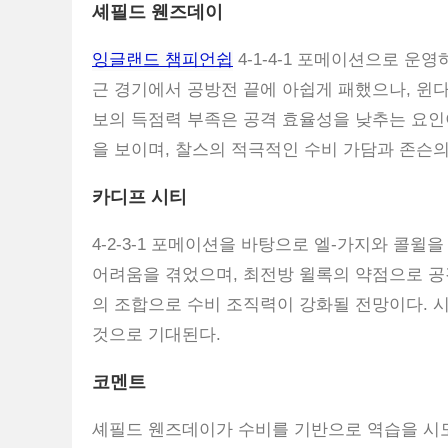
셰필드 웬즈데이
잉글랜드 챔피언쉽
4-1-4-1 포메이션으로 운
근 경기에서 공방전 끝에 아쉽게 패했으나, 윈다
보의 득점력 부족은 공격 효율성을 낮추는 요인
을 보이며, 찰스의 적극적인 수비 가담과 존슨의
카디프 시티
4-2-3-1 포메이션을 바탕으로 엘-가지와 콜
어려움을 겪었으며, 최전방 윌록의 약점으로 공
의 조합으로 수비 조직력이 강화될 전망이다. 
것으로 기대된다.
코멘트
셰필드 웬즈데이가 수비를 기반으로 역습을 시