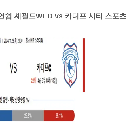
챔피언쉽 셰필드WED vs 카디프 시티 스포츠