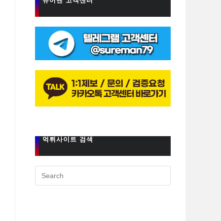
슈어맨 고객센터
먹튀사이트 검색
Press
Escape
to
close
the