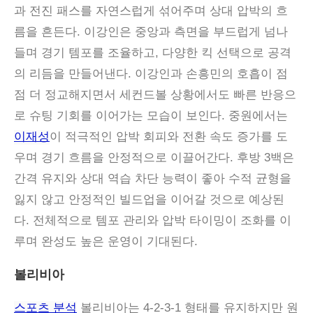
과 전진 패스를 자연스럽게 섞어주며 상대 압박의 흐
름을 흔든다. 이강인은 중앙과 측면을 부드럽게 넘나
들며 경기 템포를 조율하고, 다양한 킥 선택으로 공격
의 리듬을 만들어낸다. 이강인과 손흥민의 호흡이 점
점 더 정교해지면서 세컨드볼 상황에서도 빠른 반응으
로 슈팅 기회를 이어가는 모습이 보인다. 중원에서는
이재성
이 적극적인 압박 회피와 전환 속도 증가를 도
우며 경기 흐름을 안정적으로 이끌어간다. 후방 3백은
간격 유지와 상대 역습 차단 능력이 좋아 수적 균형을
잃지 않고 안정적인 빌드업을 이어갈 것으로 예상된
다. 전체적으로 템포 관리와 압박 타이밍이 조화를 이
루며 완성도 높은 운영이 기대된다.
볼리비아
스포츠 분석
볼리비아는 4-2-3-1 형태를 유지하지만 원