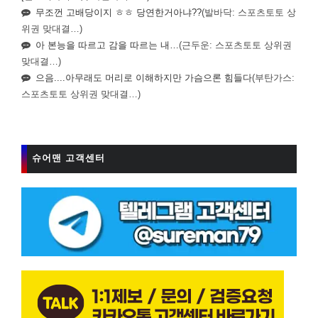
무조껀 고배당이지 ㅎㅎ 당연한거아냐??
(발바닥: 스포츠토토 상
위권 맞대결…)
아 본능을 따르고 감을 따르는 내…
(근두운: 스포츠토토 상위권
맞대결…)
으음....아무래도 머리로 이해하지만 가슴으론 힘들다
(부탄가스:
스포츠토토 상위권 맞대결…)
슈어맨 고객센터