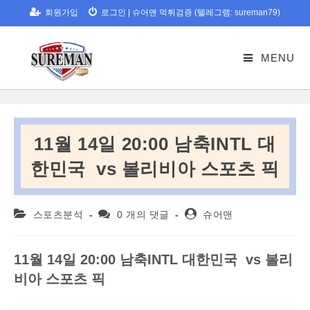
Skip
회원가입
로그인
|
슈어맨 먹튀검증 (텔레그램: sureman79)
to
content
MENU
11월 14일 20:00 남축INTL 대
한민국 vs 볼리비아 스포츠 픽
Post
Post
Post
스포츠분석
0 개의 댓글
슈어맨
category:
comments:
author:
11
월
14
일
20:00
남축
INTL
대한민국
vs
볼리
비아
스포츠
픽