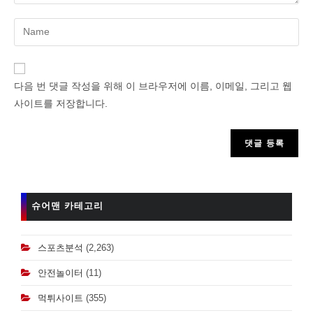
Enter
your
name
or
다음 번 댓글 작성을 위해 이 브라우저에 이름, 이메일, 그리고 웹
username
사이트를 저장합니다.
to
comment
슈어맨 카테고리
스포츠분석
(2,263)
안전놀이터
(11)
먹튀사이트
(355)