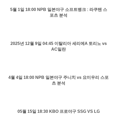
5월 1일 18:00 NPB 일본야구 소프트뱅크 : 라쿠텐 스
포츠 분석
2025년 12월 9일 04:45 이탈리아 세리에A 토리노 vs
AC밀란
4월 4일 18:00 NPB 일본야구 주니치 vs 요미우리 스포
츠 분석
05월 15일 18:30 KBO 프로야구 SSG VS LG