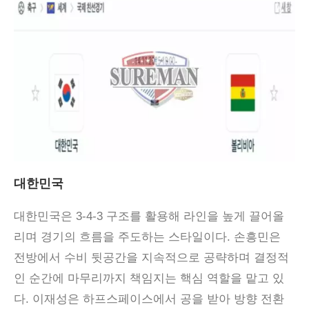
대한민국
대한민국은 3-4-3 구조를 활용해 라인을 높게 끌어올
리며 경기의 흐름을 주도하는 스타일이다. 손흥민은
전방에서 수비 뒷공간을 지속적으로 공략하며 결정적
인 순간에 마무리까지 책임지는 핵심 역할을 맡고 있
다. 이재성은 하프스페이스에서 공을 받아 방향 전환