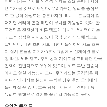
이번 경기는 리시브 안정성과 템포 조율 능력이 핵심
변수가 될 것으로 보인다
.
우리카드는 알리를 중심으
로 한 공격 완성도는 충분하지만
,
리시브 흔들림이 길
어지면 세터의 연결 패턴이 무너질 가능성이 있다
.
한
국전력은 전진선의 빠른 템포와 에디의 백어택이라는
구조적 장점을 지니고 있어 공격 전개가 입체적으로
살아난다
.
다만 초반 서브 리턴이 불안하면 세트 흐름
이 잠시 흔들릴 여지가 있다
.
그럼에도 전체적인 블로
킹 라인
,
세터 템포
,
후위 공격 기여도를 고려하면 한국
전력이 전반적으로 우위에 있으며
,
세트 후반 집중력
에서도 앞설 가능성이 크다
.
우리카드는 공격력은 뛰
어나지만 리시브 불안이 누적될 경우 후반 운영에서
불리해질 수 있어
,
흐름 싸움에서는 한국전력이 좀 더
유리한 방향으로 경기를 끌고 갈 가능성이 높다
.
슈어맨 추천 픽