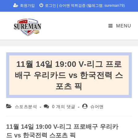
Skip
회원가입
로그인
|
슈어맨 먹튀검증 (텔레그램: sureman79)
to
content
MENU
11월 14일 19:00 V-리그 프로
배구 우리카드 vs 한국전력 스
포츠 픽
Post
Post
Post
스포츠분석
0 개의 댓글
슈어맨
category:
comments:
author:
11
월
14
일
19:00 V-
리그
프로배구
우리카
드
vs
한국전력
스포츠
픽