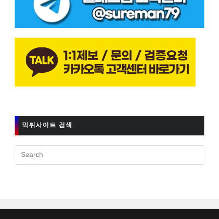
먹튀사이트 검색
Pres
Esc
to
clos
the
sear