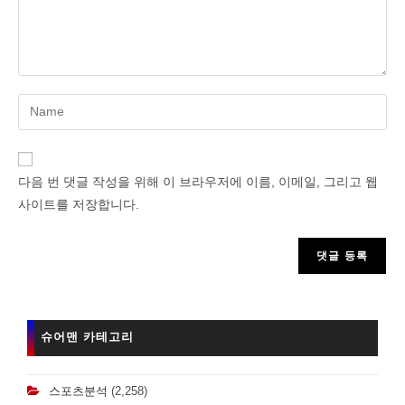
Enter
your
name
or
다음 번 댓글 작성을 위해 이 브라우저에 이름, 이메일, 그리고 웹
username
사이트를 저장합니다.
to
comment
슈어맨 카테고리
스포츠분석
(2,258)