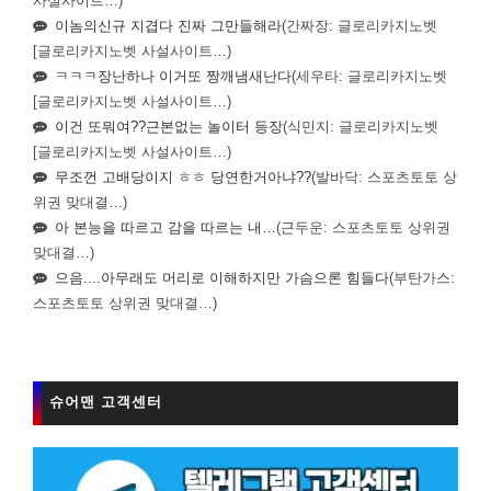
사설사이트…)
이놈의신규 지겹다 진짜 그만들해라
(간짜장: 글로리카지노벳
[글로리카지노벳 사설사이트…)
ㅋㅋㅋ장난하나 이거또 짱깨냄새난다
(세우타: 글로리카지노벳
[글로리카지노벳 사설사이트…)
이건 또뭐여??근본없는 놀이터 등장
(식민지: 글로리카지노벳
[글로리카지노벳 사설사이트…)
무조껀 고배당이지 ㅎㅎ 당연한거아냐??
(발바닥: 스포츠토토 상
위권 맞대결…)
아 본능을 따르고 감을 따르는 내…
(근두운: 스포츠토토 상위권
맞대결…)
으음....아무래도 머리로 이해하지만 가슴으론 힘들다
(부탄가스:
스포츠토토 상위권 맞대결…)
슈어맨 고객센터