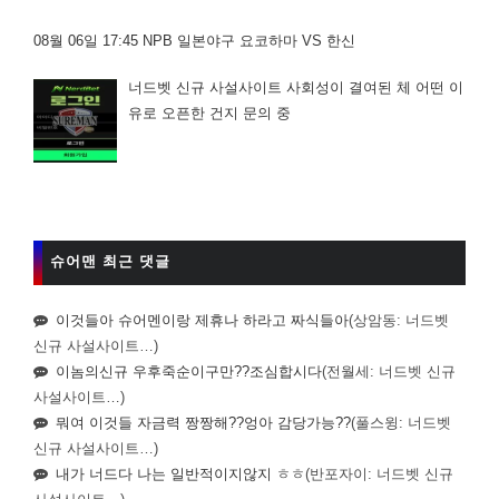
08월 06일 17:45 NPB 일본야구 요코하마 VS 한신
너드벳 신규 사설사이트 사회성이 결여된 체 어떤 이
유로 오픈한 건지 문의 중
슈어맨 최근 댓글
이것들아 슈어멘이랑 제휴나 하라고 짜식들아
(상암동: 너드벳
신규 사설사이트…)
이놈의신규 우후죽순이구만??조심합시다
(전월세: 너드벳 신규
사설사이트…)
뭐여 이것들 자금력 짱짱해??엉아 감당가능??
(풀스윙: 너드벳
신규 사설사이트…)
내가 너드다 나는 일반적이지않지 ㅎㅎ
(반포자이: 너드벳 신규