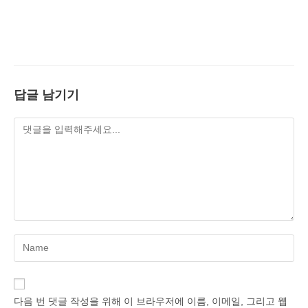
답글 남기기
Enter
your
name
or
다음 번 댓글 작성을 위해 이 브라우저에 이름, 이메일, 그리고 웹