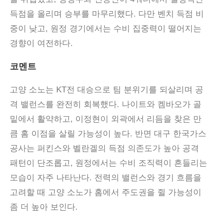
득점을 올리며 승부를 마무리했다. 다만 벤치 득점 비
중이 낮고, 원정 경기에서는 수비 집중력이 떨어지는
경향이 여전하다.
코멘트
고양 소노는
KT
전 대승으로 팀 분위기를 되살리며 공
격 밸런스를 완전히 회복했다
.
나이트와 켐바오가 골
밑에서 활약하고
,
이정현이 외곽에서 리듬을 찾은 만
큼 홈 이점을 살릴 가능성이 높다
.
반면 대구 한국가스
공사는 퍼킨스와 벨란겔의 득점 의존도가 높아 공격
패턴이 단조롭고
,
원정에서는 수비 조직력이 흔들리는
모습이 자주 나타난다
.
전력의 밸런스와 경기 흐름을
고려할 때 고양 소노가 홈에서 주도권을 쥘 가능성이
좀 더 높아 보인다
.