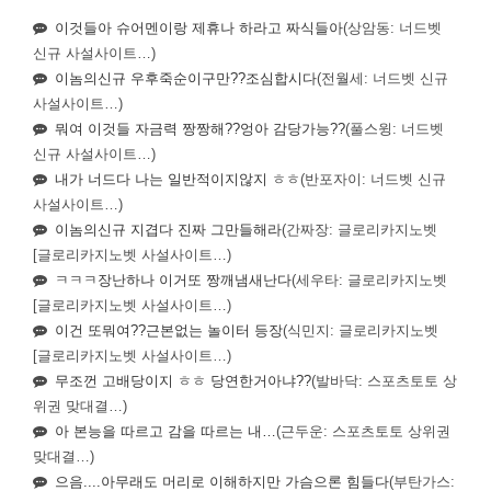
이것들아 슈어멘이랑 제휴나 하라고 짜식들아
(상암동: 너드벳
신규 사설사이트…)
이놈의신규 우후죽순이구만??조심합시다
(전월세: 너드벳 신규
사설사이트…)
뭐여 이것들 자금력 짱짱해??엉아 감당가능??
(풀스윙: 너드벳
신규 사설사이트…)
내가 너드다 나는 일반적이지않지 ㅎㅎ
(반포자이: 너드벳 신규
사설사이트…)
이놈의신규 지겹다 진짜 그만들해라
(간짜장: 글로리카지노벳
[글로리카지노벳 사설사이트…)
ㅋㅋㅋ장난하나 이거또 짱깨냄새난다
(세우타: 글로리카지노벳
[글로리카지노벳 사설사이트…)
이건 또뭐여??근본없는 놀이터 등장
(식민지: 글로리카지노벳
[글로리카지노벳 사설사이트…)
무조껀 고배당이지 ㅎㅎ 당연한거아냐??
(발바닥: 스포츠토토 상
위권 맞대결…)
아 본능을 따르고 감을 따르는 내…
(근두운: 스포츠토토 상위권
맞대결…)
으음....아무래도 머리로 이해하지만 가슴으론 힘들다
(부탄가스: