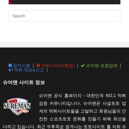
Pres
Esc
to
clos
the
sear
pane
공지사항
먹튀사이트(확정)
슈어맨 보증업체
먹튀 제보&신고
슈어맨 사이트 정보
슈어맨 공식 홈페이지 - 대한민국 NO.1 먹튀
검증 커뮤니티입니다. 슈어맨은 사설토토 업
계의 먹튀사이트들을 고발하고 회원님들의 안
전한 스포츠토토 문화를 만들기 위해 최선을
다하고 있습니다. 최근 우후죽순 생겨나는 토토사이트 를 저희 슈