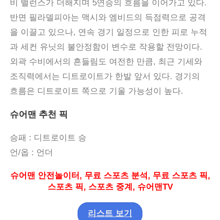
비 밸런스가 더해지며
5
연승의 흐름을 이어가고 있다
.
반면 필라델피아는 맥시와 엠비드의 득점력으로 공격
을 이끌고 있으나
,
연속 경기 일정으로 인한 피로 누적
과 세컨 유닛의 불안정함이 변수로 작용할 전망이다
.
외곽 수비에서의 흔들림도 여전한 만큼
,
최근 기세와
조직력에서는 디트로이트가 한발 앞서 있다
.
경기의
흐름은 디트로이트 쪽으로 기울 가능성이 높다
.
슈어맨 추천 픽
승패
: 디트로이트 승
언
/
옵
:
언더
슈어맨 안전놀이터
,
무료 스포츠 분석
,
무료 스포츠 픽
,
스포츠 픽
,
스포츠 중계
,
슈어맨
TV
리스트 보기