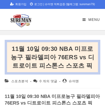
Skip
회원가입
로그인
|
슈어맨 먹튀검증 (텔레그램: sureman79)
to
content
MENU
11월 10일 09:30 NBA 미프로
농구 필라델피아 76ERS vs 디
트로이트 피스톤스 스포츠 픽
Post
Post
Post
스포츠분석
0 개의 댓글
슈어맨
category:
comments:
author:
11
월
10
일
09:30 NBA
미프로농구
필라델피아
76ERS vs
디트로이트
피스톤스
스포츠
픽