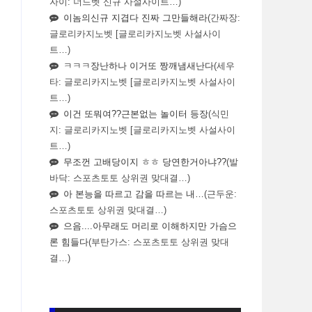
자이: 너드벳 신규 사설사이트…)
이놈의신규 지겹다 진짜 그만들해라
(간짜장:
글로리카지노벳 [글로리카지노벳 사설사이
트…)
ㅋㅋㅋ장난하나 이거또 짱깨냄새난다
(세우
타: 글로리카지노벳 [글로리카지노벳 사설사이
트…)
이건 또뭐여??근본없는 놀이터 등장
(식민
지: 글로리카지노벳 [글로리카지노벳 사설사이
트…)
무조껀 고배당이지 ㅎㅎ 당연한거아냐??
(발
바닥: 스포츠토토 상위권 맞대결…)
아 본능을 따르고 감을 따르는 내…
(근두운:
스포츠토토 상위권 맞대결…)
으음....아무래도 머리로 이해하지만 가슴으
론 힘들다
(부탄가스: 스포츠토토 상위권 맞대
결…)