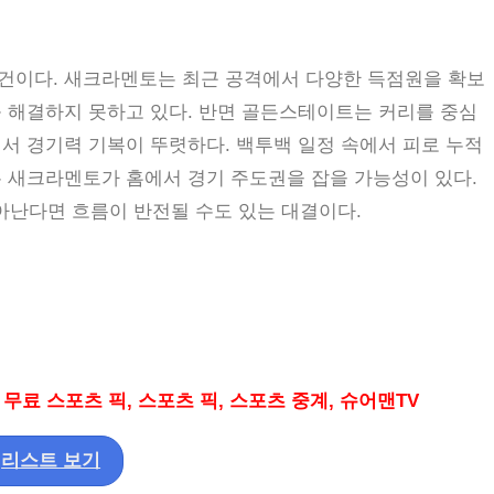
관건이다
.
새크라멘토는 최근 공격에서 다양한 득점원을 확보
 해결하지 못하고 있다
.
반면 골든스테이트는 커리를 중심
서 경기력 기복이 뚜렷하다
.
백투백 일정 속에서 피로 누적
 새크라멘토가 홈에서 경기 주도권을 잡을 가능성이 있다
.
아난다면 흐름이 반전될 수도 있는 대결이다
.
,
무료 스포츠 픽
,
스포츠 픽
,
스포츠 중계
,
슈어맨
TV
리스트 보기