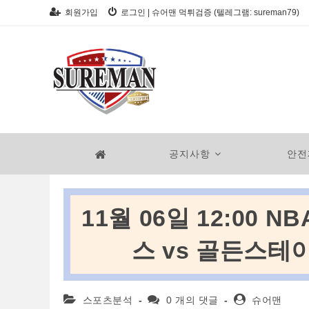
Skip
회원가입
로그인
|
슈어맨 먹튀검증 (텔레그램: sureman79)
to
content
공지사항
안전
11월 06일 12:00
스 vs 골든스테
Post
Post
Post
스포츠분석
0 개의 댓글
슈어맨