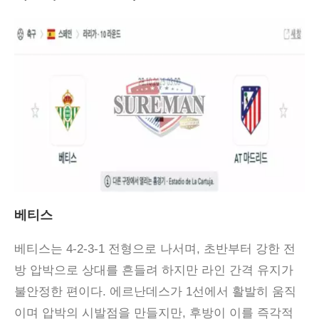
베티스
베티스는 4-2-3-1 전형으로 나서며, 초반부터 강한 전
방 압박으로 상대를 흔들려 하지만 라인 간격 유지가
불안정한 편이다. 에르난데스가 1선에서 활발히 움직
이며 압박의 시발점을 만들지만, 후방이 이를 즉각적