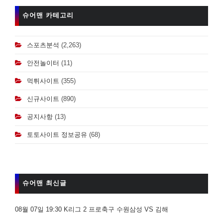
슈어맨 카테고리
스포츠분석
(2,263)
안전놀이터
(11)
먹튀사이트
(355)
신규사이트
(890)
공지사항
(13)
토토사이트 정보공유
(68)
슈어맨 최신글
08월 07일 19:30 K리그 2 프로축구 수원삼성 VS 김해