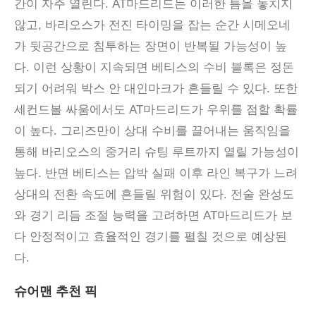
간이 자주 열린다
. AT
마드리드는 이러한 틈을 놓치지
않고
,
바리오스가 전진 타이밍을 잡는 순간 시메오네
가 뒷공간으로 침투하는 장면이 반복될 가능성이 높
다
.
이런 상황이 지속되면 베티스의 수비 블록은 정돈
되기 어려워 박스 안 대인마크가 흔들릴 수 있다
.
또한
세컨드볼 싸움에서도
AT
마드리드가 우위를 점할 확률
이 높다
.
그리즈만이 상대 수비를 끌어내는 움직임을
통해 바리오스의 중거리 슈팅 루트까지 열릴 가능성이
높다
.
반면 베티스는 압박 실패 이후 라인 복구가 느려
상대의 전환 속도에 흔들릴 위험이 있다
.
전술 완성도
와 경기 리듬 조절 능력을 고려하면
AT
마드리드가 보
다 안정적이고 효율적인 경기를 펼칠 것으로 예상된
다
.
슈어맨 추천 픽