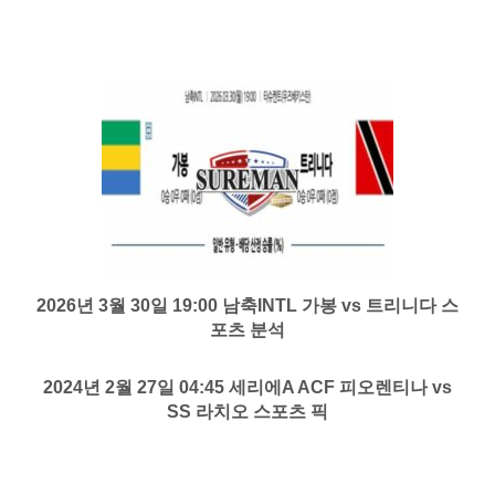
2026년 3월 30일 19:00 남축INTL 가봉 vs 트리니다 스
포츠 분석
2024년 2월 27일 04:45 세리에A ACF 피오렌티나 vs
SS 라치오 스포츠 픽