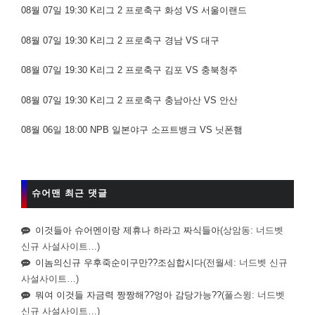
08월 07일 19:30 K리그 2 프로축구 화성 VS 서울이랜드
08월 07일 19:30 K리그 2 프로축구 경남 VS 대구
08월 07일 19:30 K리그 2 프로축구 김포 VS 충북청주
08월 07일 19:30 K리그 2 프로축구 충남아산 VS 안산
08월 06일 18:00 NPB 일본야구 소프트뱅크 VS 닛폰햄
슈어맨 최근 댓글
이것들아 슈어멘이랑 제휴나 하라고 짜식들아
(상암동: 너드벳
신규 사설사이트…)
이놈의신규 우후죽순이구만??조심합시다
(전월세: 너드벳 신규
사설사이트…)
뭐여 이것들 자금력 짱짱해??엉아 감당가능??
(풀스윙: 너드벳
신규 사설사이트…)