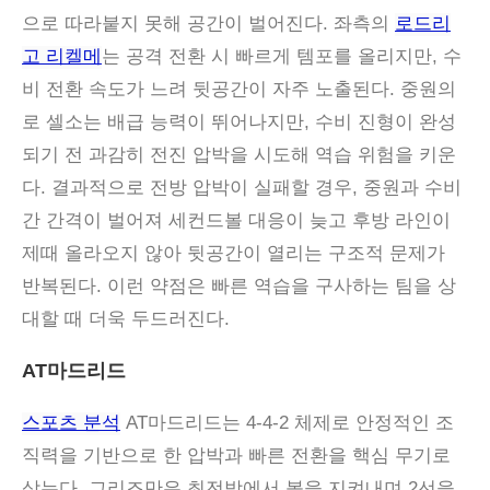
으로 따라붙지 못해 공간이 벌어진다. 좌측의
로드리
고 리켈메
는 공격 전환 시 빠르게 템포를 올리지만, 수
비 전환 속도가 느려 뒷공간이 자주 노출된다. 중원의
로 셀소는 배급 능력이 뛰어나지만, 수비 진형이 완성
되기 전 과감히 전진 압박을 시도해 역습 위험을 키운
다. 결과적으로 전방 압박이 실패할 경우, 중원과 수비
간 간격이 벌어져 세컨드볼 대응이 늦고 후방 라인이
제때 올라오지 않아 뒷공간이 열리는 구조적 문제가
반복된다. 이런 약점은 빠른 역습을 구사하는 팀을 상
대할 때 더욱 두드러진다.
AT마드리드
스포츠 분석
AT마드리드는 4-4-2 체제로 안정적인 조
직력을 기반으로 한 압박과 빠른 전환을 핵심 무기로
삼는다. 그리즈만은 최전방에서 볼을 지켜내며 2선을