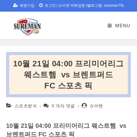
Skip
회원가입
로그인
|
슈어맨 먹튀검증 (텔레그램: sureman79)
to
content
MENU
10월 21일 04:00 프리미어리그
웨스트햄 vs 브렌트퍼드
FC 스포츠 픽
Post
Post
Post
스포츠분석
0 개의 댓글
슈어맨
category:
comments:
author:
10
월
21
일
04:00
프리미어리그
웨스트햄
vs
브렌트퍼드
FC
스포츠 픽