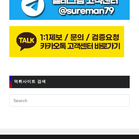
먹튀사이트 검색
Pres
Esc
to
clos
the
sear