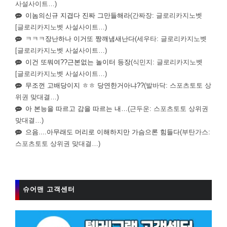
사설사이트…)
이놈의신규 지겹다 진짜 그만들해라
(간짜장: 글로리카지노벳
[글로리카지노벳 사설사이트…)
ㅋㅋㅋ장난하나 이거또 짱깨냄새난다
(세우타: 글로리카지노벳
[글로리카지노벳 사설사이트…)
이건 또뭐여??근본없는 놀이터 등장
(식민지: 글로리카지노벳
[글로리카지노벳 사설사이트…)
무조껀 고배당이지 ㅎㅎ 당연한거아냐??
(발바닥: 스포츠토토 상
위권 맞대결…)
아 본능을 따르고 감을 따르는 내…
(근두운: 스포츠토토 상위권
맞대결…)
으음....아무래도 머리로 이해하지만 가슴으론 힘들다
(부탄가스:
스포츠토토 상위권 맞대결…)
슈어맨 고객센터