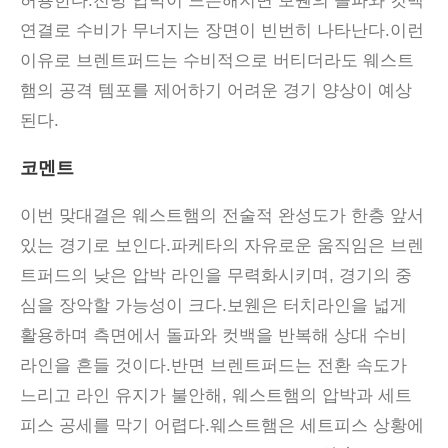
허용한다.전방 압박이 느슨해지면 보웬의 돌파와 컷백
연결로 수비가 무너지는 장면이 빈번히 나타난다.이런
이유로 브렌트퍼드는 수비적으로 버티더라도 웨스트
햄의 공격 템포를 제어하기 어려운 경기 양상이 예상
된다.
코멘트
이번 맞대결은 웨스트햄의 전술적 완성도가 한층 앞서
있는 경기로 보인다
.
파케타의 자유로운 움직임은 브렌
트퍼드의 낮은 압박 라인을 무력화시키며
,
경기의 중
심을 장악할 가능성이 크다
.
보웬은 터치라인을 넓게
활용하며 측면에서 돌파와 컷백을 반복해 상대 수비
라인을 흔들 것이다
.
반면 브렌트퍼드는 전환 속도가
느리고 라인 유지가 불안해
,
웨스트햄의 압박과 세트
피스 공세를 막기 어렵다
.
웨스트햄은 세트피스 상황에