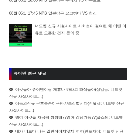
08월 06일 18:00 NPB 일본야구 주니치 VS 야쿠르트
08월 06일 17:45 NPB 일본야구 요코하마 VS 한신
너드벳 신규 사설사이트 사회성이 결여된 체 어떤 이
유로 오픈한 건지 문의 중
슈어맨 최근 댓글
이것들아 슈어멘이랑 제휴나 하라고 짜식들아
(상암동: 너드벳
신규 사설사이트…)
이놈의신규 우후죽순이구만??조심합시다
(전월세: 너드벳 신규
사설사이트…)
뭐여 이것들 자금력 짱짱해??엉아 감당가능??
(풀스윙: 너드벳
신규 사설사이트…)
내가 너드다 나는 일반적이지않지 ㅎㅎ
(반포자이: 너드벳 신규