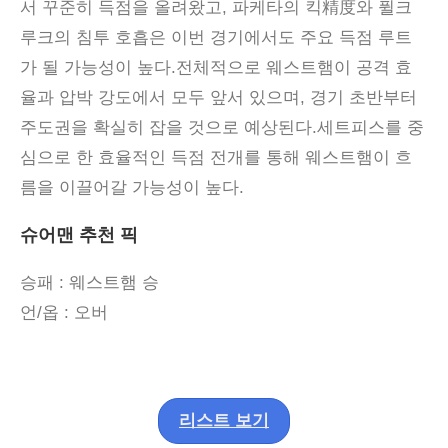
서 꾸준히 득점을 올려왔고
,
파케타의 킥精度와 퓔크
루크의 침투 호흡은 이번 경기에서도 주요 득점 루트
가 될 가능성이 높다
.
전체적으로 웨스트햄이 공격 효
율과 압박 강도에서 모두 앞서 있으며
,
경기 초반부터
주도권을 확실히 잡을 것으로 예상된다
.
세트피스를 중
심으로 한 효율적인 득점 전개를 통해 웨스트햄이 흐
름을 이끌어갈 가능성이 높다
.
슈어맨 추천 픽
승패
: 웨스트햄
승
언
/
옵
:
오버
리스트 보기