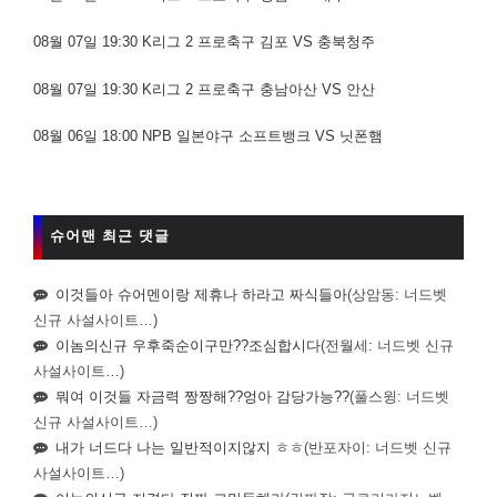
08월 07일 19:30 K리그 2 프로축구 김포 VS 충북청주
08월 07일 19:30 K리그 2 프로축구 충남아산 VS 안산
08월 06일 18:00 NPB 일본야구 소프트뱅크 VS 닛폰햄
슈어맨 최근 댓글
이것들아 슈어멘이랑 제휴나 하라고 짜식들아
(상암동: 너드벳
신규 사설사이트…)
이놈의신규 우후죽순이구만??조심합시다
(전월세: 너드벳 신규
사설사이트…)
뭐여 이것들 자금력 짱짱해??엉아 감당가능??
(풀스윙: 너드벳
신규 사설사이트…)
내가 너드다 나는 일반적이지않지 ㅎㅎ
(반포자이: 너드벳 신규
사설사이트…)