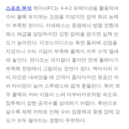
스포츠 분석
맥아서FC는 4-4-2 포메이션을 활용하며
수비 블록 유지에는 강점을 지녔지만 압박 회피 능력
이 부족한 편이다. 카세레스는 중원에서 방향 전환과
패스 배급을 담당하지만 강한 압박을 받으면 실책 빈
도가 높아진다. 이코노미디스는 측면 돌파에 강점을
지녔으나 수비 가담이 부족해 풀백이 자주 수적 열세
에 놓인다. 란다조는 피지컬이 좋지만 연계 플레이가
부족해 전방에서 고립되는 장면이 잦다. 맥아서의 수
비 라인은 내려앉을 때 간격이 좁아지지만 뒷공간 커
버 타이밍이 늦어 스루패스에 쉽게 흔들린다. 특히 좌
우 풀백의 커버 이동이 느려 아부바카르처럼 속도와
침투력이 강한 공격수를 상대하기 어렵다. 후반으로
갈수록 체력 저하로 인해 수비 집중력과 중원 압박 강
도가 모두 떨어지는 경향이 뚜렷하다.