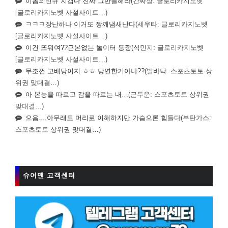
이놈의신규 지겹다 진짜 그만들해라
(간짜장: 글로리카지노벳
[글로리카지노벳 사설사이트…)
ㅋㅋㅋ장난하나 이거또 짱깨냄새난다
(세우타: 글로리카지노벳
[글로리카지노벳 사설사이트…)
이건 또뭐여??근본없는 놀이터 등장
(식민지: 글로리카지노벳
[글로리카지노벳 사설사이트…)
무조껀 고배당이지 ㅎㅎ 당연한거아냐??
(발바닥: 스포츠토토 상
위권 맞대결…)
아 본능을 따르고 감을 따르는 내…
(근두운: 스포츠토토 상위권
맞대결…)
으음....아무래도 머리로 이해하지만 가슴으론 힘들다
(부탄가스:
스포츠토토 상위권 맞대결…)
슈어맨 고객센터