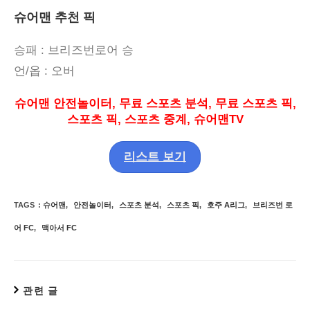
슈어맨 추천 픽
승패
: 브리즈번로어
승
언
/
옵
:
오버
슈어맨 안전놀이터
,
무료 스포츠 분석
,
무료 스포츠 픽
,
스포츠 픽
,
스포츠 중계
,
슈어맨
TV
리스트 보기
TAGS
:
슈어맨
,
안전놀이터
,
스포츠 분석
,
스포츠 픽
,
호주 A리그
,
브리즈번 로
어 FC
,
맥아서 FC
관련 글