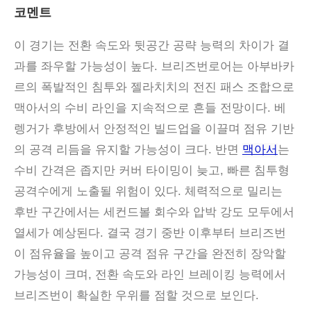
코멘트
이 경기는 전환 속도와 뒷공간 공략 능력의 차이가 결
과를 좌우할 가능성이 높다
.
브리즈번로어는 아부바카
르의 폭발적인 침투와 젤라치치의 전진 패스 조합으로
맥아서의 수비 라인을 지속적으로 흔들 전망이다
.
베
렝거가 후방에서 안정적인 빌드업을 이끌며 점유 기반
의 공격 리듬을 유지할 가능성이 크다
.
반면
맥아서
는
수비 간격은 좁지만 커버 타이밍이 늦고
,
빠른 침투형
공격수에게 노출될 위험이 있다
.
체력적으로 밀리는
후반 구간에서는 세컨드볼 회수와 압박 강도 모두에서
열세가 예상된다
.
결국 경기 중반 이후부터 브리즈번
이 점유율을 높이고 공격 점유 구간을 완전히 장악할
가능성이 크며
,
전환 속도와 라인 브레이킹 능력에서
브리즈번이 확실한 우위를 점할 것으로 보인다
.