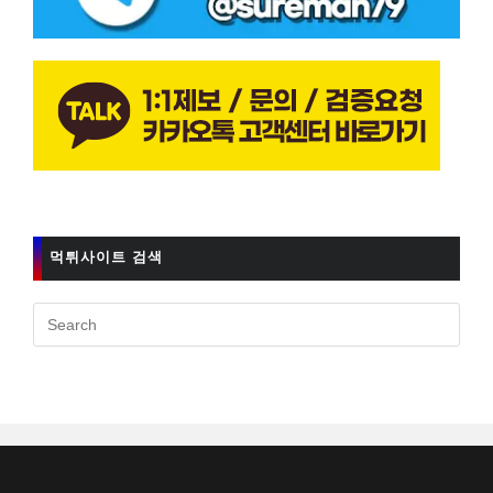
먹튀사이트 검색
Pres
Esc
to
clos
the
sear
pane