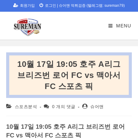
Skip
회원가입
로그인
|
슈어맨 먹튀검증 (텔레그램: sureman79)
to
content
MENU
10월 17일 19:05 호주 A리그
브리즈번 로어 FC vs 맥아서
FC 스포츠 픽
Post
Post
Post
스포츠분석
0 개의 댓글
슈어맨
category:
comments:
author:
10
월
17
일
19:05
호주
A
리그
브리즈번
로어
FC vs
맥아서
FC
스포츠
픽