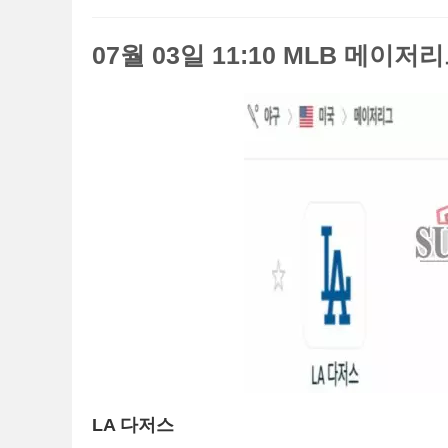
category:
comments:
author:
07
월
03
일
11:10 MLB
메이저리
LA 다저스