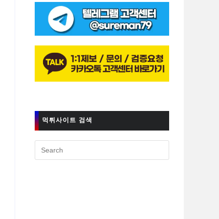
먹튀사이트 검색
Press
Escape
to
close
the
search