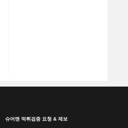
슈어맨 먹튀검증 요청 & 제보