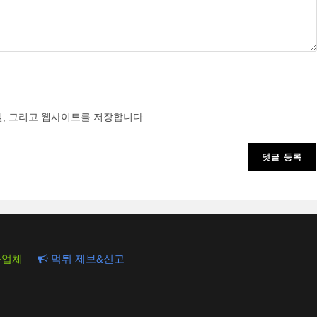
일, 그리고 웹사이트를 저장합니다.
증업체
먹튀 제보&신고