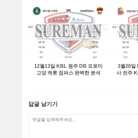
12월13일 KBL 원주 DB 프로미
3월20일
고양 캐롯 점퍼스 완벽한 분석
사 전주 
답글 남기기