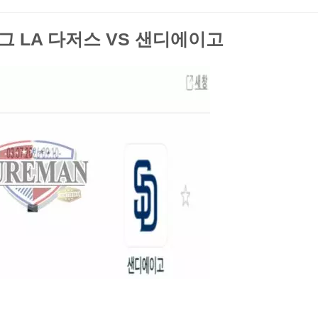
그
LA 다저스 VS 샌디에이고