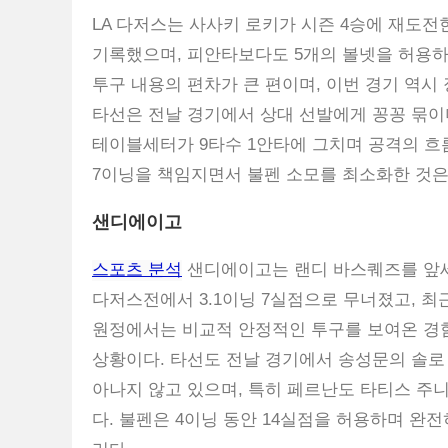
LA 다저스는 사사키 로키가 시즌 4승에 재도전
기록했으며, 피안타보다도 5개의 볼넷을 허용하
투구 내용의 편차가 큰 편이며, 이번 경기 역시
타선은 전날 경기에서 상대 선발에게 꽁꽁 묶이
테이블세터가 9타수 1안타에 그치며 공격의 흐
7이닝을 책임지면서 불펜 소모를 최소화한 것은
샌디에이고
스포츠 분석
샌디에이고는 랜디 바스퀘즈를 앞세워
다저스전에서 3.1이닝 7실점으로 무너졌고, 최
원정에서는 비교적 안정적인 투구를 보여온 경
상황이다. 타선도 전날 경기에서 송성문의 솔로
아나지 않고 있으며, 특히 페르난도 타티스 주
다. 불펜은 4이닝 동안 14실점을 허용하며 완