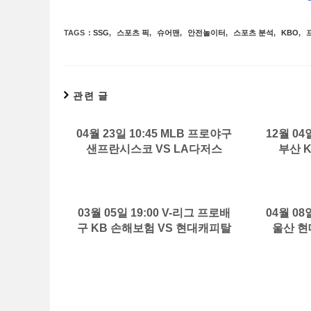
TAGS
:
SSG
,
스포츠 픽
,
슈어맨
,
안전놀이터
,
스포츠 분석
,
KBO
,
관련 글
04월 23일 10:45 MLB 프로야구
12월 04
샌프란시스코 VS LA다저스
부산 K
03월 05일 19:00 V-리그 프로배
04월 08
구 KB 손해보험 VS 현대캐피탈
울산 현