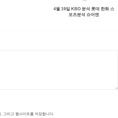
4월 19일 KBO 분석 롯데 한화 스
포츠분석 슈어맨
일, 그리고 웹사이트를 저장합니다.