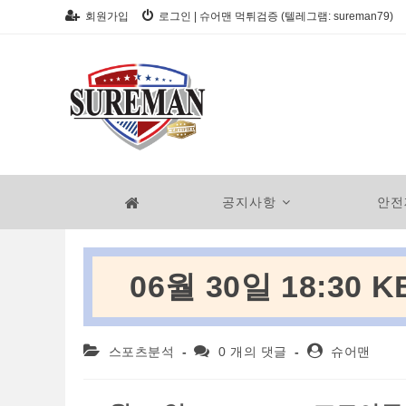
Skip
회원가입
로그인
|
슈어맨 먹튀검증 (텔레그램: sureman79)
to
content
공지사항
안전
06월 30일 18:30 
Post
Post
Post
스포츠분석
0 개의 댓글
슈어맨
category:
comments:
author: