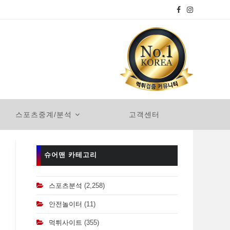
스포츠중계/분석
고객센터
슈어맨 카테고리
스포츠분석
(2,258)
안전놀이터
(11)
먹튀사이트
(355)