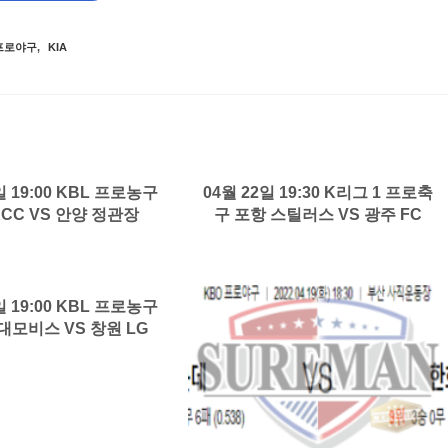
프로야구
,
KIA
일 19:00 KBL 프로농구
04월 22일 19:30 K리그 1 프로축
CC VS 안양 정관장
구 포항 스틸러스 VS 광주 FC
일 19:00 KBL 프로농구
대모비스 VS 창원 LG