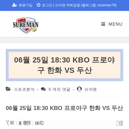
Skip
회원가입
로그인
|
슈어맨 먹튀검증 (텔레그램: sureman79)
to
content
MENU
06월 25일 18:30 KBO 프로야
구 한화 VS 두산
Post
Post
Post
스포츠분석
0 개의 댓글
슈어맨
category:
comments:
author:
06
월
25
일
18:30 KBO
프로야구
한화 VS 두산