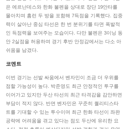
은 에르난데스와 한화 불펜을 상대로 장단 19안타를
몰아치며 홈런 두 방을 포함해 7득점을 기록했다. 집중
력이 살아난 중심 타선은 한 번 분위기를 타면 폭발적
인 득점력을 보여주는 모습이다. 다만 불펜은 3이닝 동
안 2실점을 허용하며 경기 후반 안정감에서는 다소 아
쉬움을 남겼다.
코멘트
이번 경기는 선발 싸움에서 벤자민이 조금 더 우위를
점할 가능성이 높다
.
박준영도 최근 안정적인 투구를
이어가고 있지만 두산 타선의 최근 타격감을 감안하면
부담이 적지 않다
.
반면 벤자민은 꾸준히 퀄리티스타
트를 기대할 수 있는 투수이며 최근 한화 타선이 좌완
공략에 어려움을 겪고 있다는 점도 두산에 유리한 요