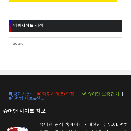
먹튀사이트 검색
Pres
Esc
to
clos
the
sear
pane
공지사항
먹튀사이트(확정)
슈어맨 보증업체
먹튀 제보&신고
슈어맨 사이트 정보
슈어맨 공식 홈페이지 - 대한민국 NO.1 먹튀