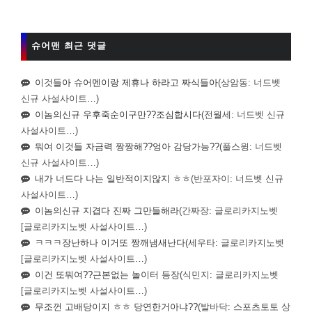
슈어맨 최근 댓글
이것들아 슈어멘이랑 제휴나 하라고 짜식들아
(상암동: 너드벳
신규 사설사이트…)
이놈의신규 우후죽순이구만??조심합시다
(전월세: 너드벳 신규
사설사이트…)
뭐여 이것들 자금력 짱짱해??엉아 감당가능??
(풀스윙: 너드벳
신규 사설사이트…)
내가 너드다 나는 일반적이지않지 ㅎㅎ
(반포자이: 너드벳 신규
사설사이트…)
이놈의신규 지겹다 진짜 그만들해라
(간짜장: 글로리카지노벳
[글로리카지노벳 사설사이트…)
ㅋㅋㅋ장난하나 이거또 짱깨냄새난다
(세우타: 글로리카지노벳
[글로리카지노벳 사설사이트…)
이건 또뭐여??근본없는 놀이터 등장
(식민지: 글로리카지노벳
[글로리카지노벳 사설사이트…)
무조껀 고배당이지 ㅎㅎ 당연한거아냐??
(발바닥: 스포츠토토 상