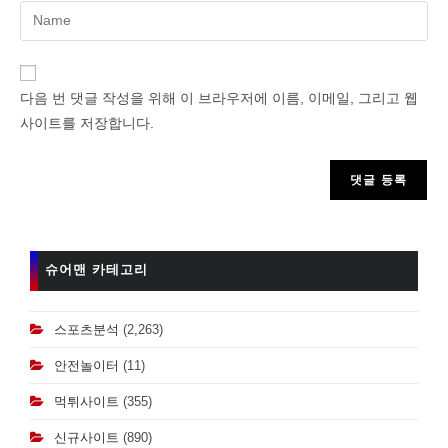
Enter
your
name
or
다음 번 댓글 작성을 위해 이 브라우저에 이름, 이메일, 그리고 웹
username
사이트를 저장합니다.
to
comment
슈어맨 카테고리
스포츠분석
(2,263)
안전놀이터
(11)
먹튀사이트
(355)
신규사이트
(890)