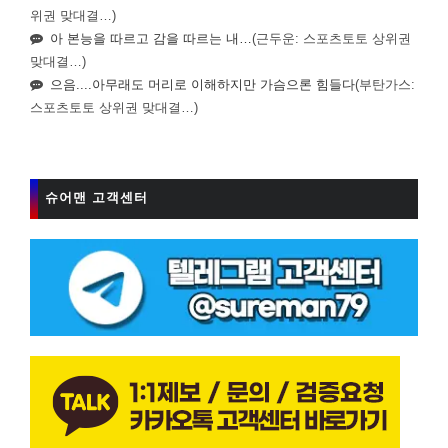
위권 맞대결…)
아 본능을 따르고 감을 따르는 내…
(근두운: 스포츠토토 상위권
맞대결…)
으음....아무래도 머리로 이해하지만 가슴으론 힘들다
(부탄가스:
스포츠토토 상위권 맞대결…)
슈어맨 고객센터