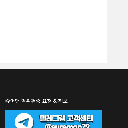
슈어맨 먹튀검증 요청 & 제보