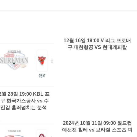
12월 16일 19:00 V-리그 프로배
구 대한항공 VS 현대캐피탈
2월 28일 19:00 KBL 프
구 한국가스공사 vs 수
 박진감 흘러넘치는 분석
2024년 10월 11일 09:00 월드컵
예선전 칠레 vs 브라질 스포츠 픽