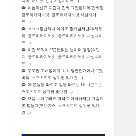
자이: 너드벳 신규 사설사이트…)
이놈의신규 지겹다 진짜 그만들해라
(간짜장:
글로리카지노벳 [글로리카지노벳 사설사이
트…)
ㅋㅋㅋ장난하나 이거또 짱깨냄새난다
(세우
타: 글로리카지노벳 [글로리카지노벳 사설사이
트…)
이건 또뭐여??근본없는 놀이터 등장
(식민
지: 글로리카지노벳 [글로리카지노벳 사설사이
트…)
무조껀 고배당이지 ㅎㅎ 당연한거아냐??
(발
바닥: 스포츠토토 상위권 맞대결…)
아 본능을 따르고 감을 따르는 내…
(근두운:
스포츠토토 상위권 맞대결…)
으음....아무래도 머리로 이해하지만 가슴으
론 힘들다
(부탄가스: 스포츠토토 상위권 맞대
결…)