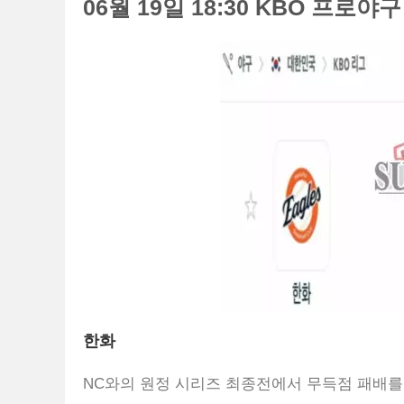
06
월
19
일
18:30 KBO
프로야구
한화
NC와의 원정 시리즈 최종전에서 무득점 패배를