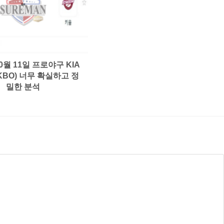
10월 11일 프로야구 KIA
(KBO) 너무 확실하고 정
밀한 분석