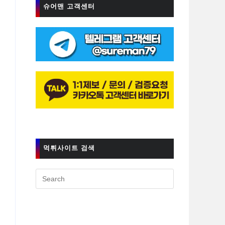
슈어맨 고객센터
먹튀사이트 검색
Press
Escape
to
close
the