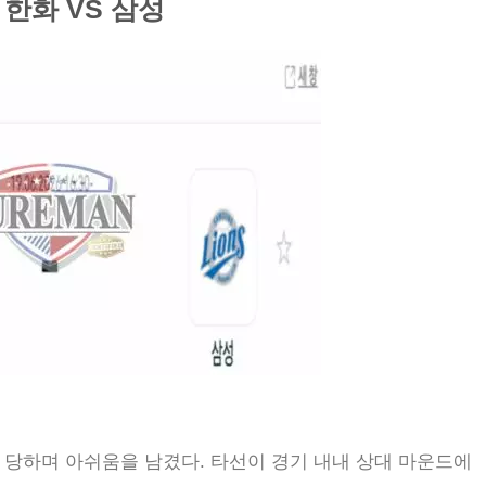
한화 VS 삼성
 당하며 아쉬움을 남겼다. 타선이 경기 내내 상대 마운드에