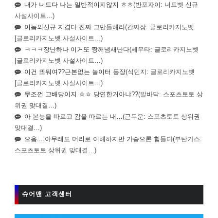
내가 너드다 나는 일반적이지않지 ㅎㅎ
(반포자이: 너드벳 신규
사설사이트…)
이놈의신규 지겹다 진짜 그만들해라
(간짜장: 글로리카지노벳
[글로리카지노벳 사설사이트…)
ㅋㅋㅋ장난하나 이거또 짱깨냄새난다
(세우타: 글로리카지노벳
[글로리카지노벳 사설사이트…)
이건 또뭐여??근본없는 놀이터 등장
(식민지: 글로리카지노벳
[글로리카지노벳 사설사이트…)
무조껀 고배당이지 ㅎㅎ 당연한거아냐??
(발바닥: 스포츠토토 상
위권 맞대결…)
아 본능을 따르고 감을 따르는 내…
(근두운: 스포츠토토 상위권
맞대결…)
으음....아무래도 머리로 이해하지만 가슴으론 힘들다
(부탄가스:
스포츠토토 상위권 맞대결…)
슈어맨 고객센터