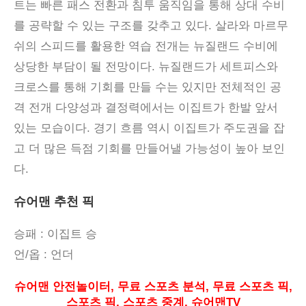
트는 빠른 패스 전환과 침투 움직임을 통해 상대 수비
를 공략할 수 있는 구조를 갖추고 있다
.
살라와 마르무
쉬의 스피드를 활용한 역습 전개는 뉴질랜드 수비에
상당한 부담이 될 전망이다
.
뉴질랜드가 세트피스와
크로스를 통해 기회를 만들 수는 있지만 전체적인 공
격 전개 다양성과 결정력에서는 이집트가 한발 앞서
있는 모습이다
.
경기 흐름 역시 이집트가 주도권을 잡
고 더 많은 득점 기회를 만들어낼 가능성이 높아 보인
다
.
슈어맨 추천 픽
승패
: 이집트 승
언
/
옵
:
언더
슈어맨 안전놀이터
,
무료 스포츠 분석
,
무료 스포츠 픽
,
스포츠 픽
,
스포츠 중계
,
슈어맨
TV