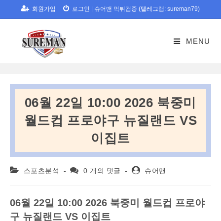
Skip
회원가입
로그인
|
슈어맨 먹튀검증 (텔레그램: sureman79)
to
content
MENU
06월 22일 10:00 2026 북중미
월드컵 프로야구 뉴질랜드 VS
이집트
Post
Post
Post
스포츠분석
0 개의 댓글
슈어맨
category:
comments:
author:
06
월
22
일
10:00 2026
북중미
월드컵
프로야
구
뉴질랜드
VS
이집트