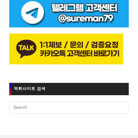
먹튀사이트 검색
Pres
Esc
to
clos
the