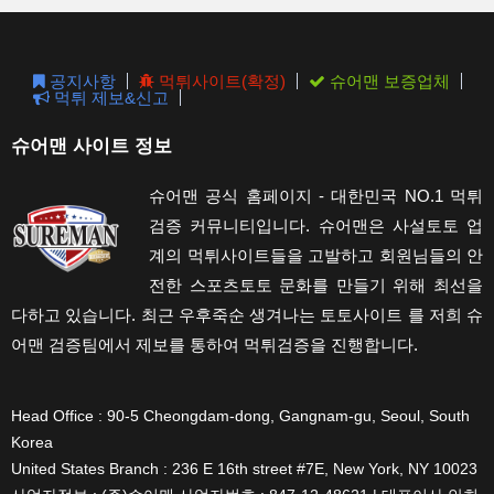
sear
pane
공지사항
먹튀사이트(확정)
슈어맨 보증업체
먹튀 제보&신고
슈어맨 사이트 정보
슈어맨 공식 홈페이지 - 대한민국 NO.1 먹튀
검증 커뮤니티입니다. 슈어맨은 사설토토 업
계의 먹튀사이트들을 고발하고 회원님들의 안
전한 스포츠토토 문화를 만들기 위해 최선을
다하고 있습니다. 최근 우후죽순 생겨나는 토토사이트 를 저희 슈
어맨 검증팀에서 제보를 통하여 먹튀검증을 진행합니다.
Head Office : 90-5 Cheongdam-dong, Gangnam-gu, Seoul, South
Korea
United States Branch : 236 E 16th street #7E, New York, NY 10023