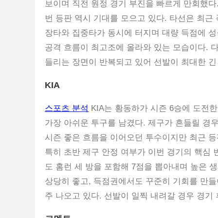
보이며 직전 원정 경기 부진을 빠르게 만회했다.
번 등판 역시 기대를 모으고 있다. 타선은 최근
장타와 집중타가 동시에 터지며 대량 득점에 성
공격 흐름이 최고조에 올라와 있는 모습이다. 다
들리는 장면이 반복되고 있어 선발이 최대한 긴
KIA
스포츠 분석
KIA는 황동하가 시즌 6승에 도전
가장 아쉬운 투구를 남겼다. 제구가 흔들릴 경우
시즌 좋은 흐름을 이어오던 투수이지만 최근 등
특히 초반 제구 안정 여부가 이번 경기의 핵심 
도 홈런 세 방을 포함해 7점을 뽑아내며 높은
상당히 좋고, 득점권에서도 꾸준히 기회를 만들
주 나오고 있다. 선발이 일찍 내려갈 경우 경기 