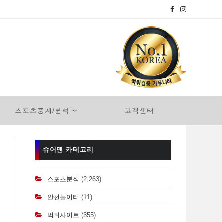
스포츠중계/분석
고객센터
슈어맨 카테고리
스포츠분석
(2,263)
안전놀이터
(11)
먹튀사이트
(355)