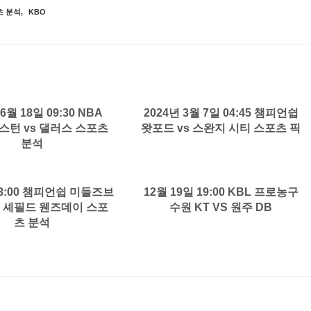
츠 분석
,
KBO
6월 18일 09:30 NBA
2024년 3월 7일 04:45 챔피언쉽
 보스턴 vs 댈러스 스포츠
왓포드 vs 스완지 시티 스포츠 픽
분석
23:00 챔피언쉽 미들즈브
12월 19일 19:00 KBL 프로농구
vs 셰필드 웬즈데이 스포
수원 KT VS 원주 DB
츠 분석