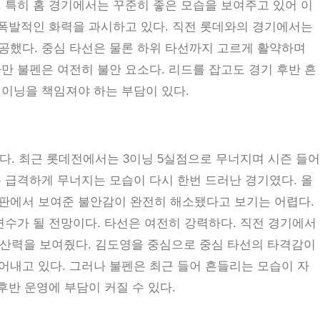
 특히 홈 경기에서는 꾸준히 좋은 모습을 보여주고 있어 이
 폭발적인 화력을 과시하고 있다. 직전 롯데와의 경기에서는
공했다. 중심 타선은 물론 하위 타선까지 고르게 활약하며
만 불펜은 여전히 불안 요소다. 리드를 잡고도 경기 후반 흔
 이닝을 책임져야 하는 부담이 있다.
한다. 최근 롯데전에서는 3이닝 5실점으로 무너지며 시즌 들어
 급격하게 무너지는 모습이 다시 한번 드러난 경기였다. 올
판에서 보여준 불안감이 완전히 해소됐다고 보기는 어렵다.
변수가 될 전망이다. 타선은 여전히 강력하다. 직전 경기에서
 생산력을 보여줬다. 김도영을 중심으로 중심 타선의 타격감이
어내고 있다. 그러나 불펜은 최근 들어 흔들리는 모습이 자
후반 운영에 부담이 커질 수 있다.