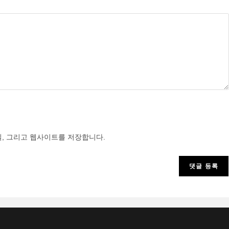
일, 그리고 웹사이트를 저장합니다.