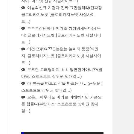
자이: 너드벳 신규 사설사이트…)
이놈의신규 지겹다 진짜 그만들해라
(간짜장:
글로리카지노벳 [글로리카지노벳 사설사이
트…)
ㅋㅋㅋ장난하나 이거또 짱깨냄새난다
(세우
타: 글로리카지노벳 [글로리카지노벳 사설사이
트…)
이건 또뭐여??근본없는 놀이터 등장
(식민
지: 글로리카지노벳 [글로리카지노벳 사설사이
트…)
무조껀 고배당이지 ㅎㅎ 당연한거아냐??
(발
바닥: 스포츠토토 상위권 맞대결…)
아 본능을 따르고 감을 따르는 내…
(근두운:
스포츠토토 상위권 맞대결…)
으음....아무래도 머리로 이해하지만 가슴으
론 힘들다
(부탄가스: 스포츠토토 상위권 맞대
결…)