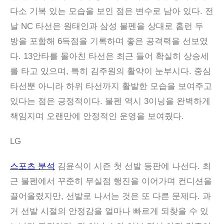
다소 기복 있는 모습을 보인 점은 변수로 남아 있다. 전
날 NC 타선은 원태인과 삼성 불펜을 상대로 홈런 두
방을 포함해 6득점을 기록하며 좋은 공격력을 선보였
다. 13안타를 몰아친 타선은 최근 들어 확실히 상승세
를 타고 있으며, 특히 김주원의 활약이 눈부시다. 중심
타선뿐 아니라 하위 타선까지 활발한 모습을 보여주고
있다는 점은 긍정적이다. 불펜 역시 3이닝을 완벽하게
책임지며 오랜만에 안정적인 운영을 보여줬다.
LG
스포츠 분석
김윤식이 시즌 첫 선발 등판에 나선다. 최
근 불펜에서 꾸준히 무실점 행진을 이어가며 컨디션을
끌어올렸지만, 선발로 나서는 것은 또 다른 문제다. 과
거 선발 시절의 안정감을 얼마나 빠르게 되찾을 수 있