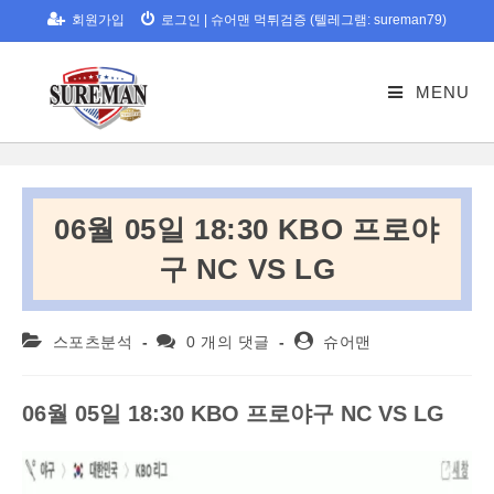
Skip
회원가입
로그인
|
슈어맨 먹튀검증 (텔레그램: sureman79)
to
content
MENU
06월 05일 18:30 KBO 프로야
구 NC VS LG
Post
Post
Post
스포츠분석
0 개의 댓글
슈어맨
category:
comments:
author:
06
월
05
일
18:30 KBO
프로야구
NC VS LG