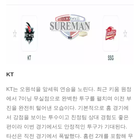
KT
KT는 오원석을 앞세워 연승을 노린다. 최근 키움 원정
에서 7이닝 무실점으로 완벽한 투구를 펼치며 이전 부
진을 완전히 털어낸 모습이다. 기본적으로 홈 경기에
서 강점을 보이는 투수이고 친정팀 상대 경험도 좋은
편이라 이번 경기에서도 안정적인 투구가 기대된다.
타선은 직전 경기에서 폭발했다. 홈런 2개를 포함해 무