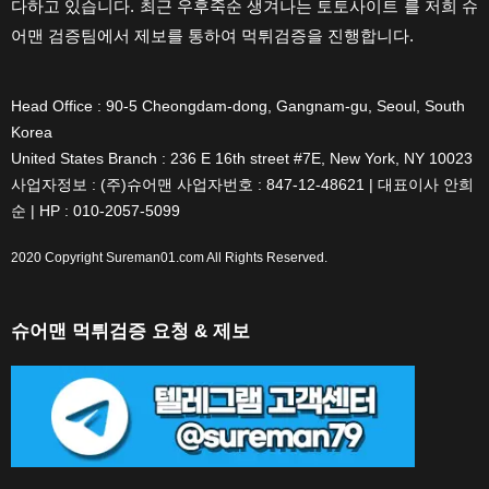
다하고 있습니다. 최근 우후죽순 생겨나는 토토사이트 를 저희 슈
어맨 검증팀에서 제보를 통하여 먹튀검증을 진행합니다.
Head Office : 90-5 Cheongdam-dong, Gangnam-gu, Seoul, South
Korea
United States Branch : 236 E 16th street #7E, New York, NY 10023
사업자정보 : (주)슈어맨 사업자번호 : 847-12-48621 | 대표이사 안희
순 | HP : 010-2057-5099
2020 Copyright
Sureman01.com
All Rights Reserved.
슈어맨 먹튀검증 요청 & 제보