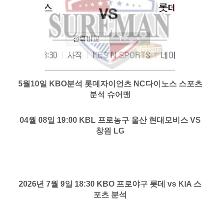
5월10일 KBO분석 롯데자이언츠 NC다이노스 스포츠
분석 슈어맨
04월 08일 19:00 KBL 프로농구 울산 현대모비스 VS
창원 LG
2026년 7월 9일 18:30 KBO 프로야구 롯데 vs KIA 스
포츠 분석