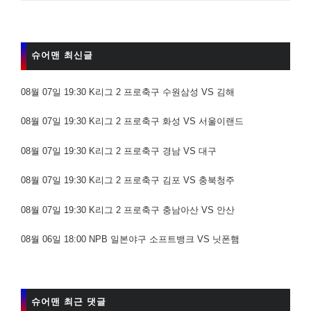
슈어맨 최신글
08월 07일 19:30 K리그 2 프로축구 수원삼성 VS 김해
08월 07일 19:30 K리그 2 프로축구 화성 VS 서울이랜드
08월 07일 19:30 K리그 2 프로축구 경남 VS 대구
08월 07일 19:30 K리그 2 프로축구 김포 VS 충북청주
08월 07일 19:30 K리그 2 프로축구 충남아산 VS 안산
08월 06일 18:00 NPB 일본야구 소프트뱅크 VS 닛폰햄
슈어맨 최근 댓글