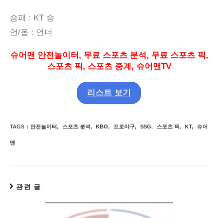
승패
: KT 승
언
/
옵
:
언더
슈어맨 안전놀이터
,
무료 스포츠 분석
,
무료 스포츠 픽
,
스포츠 픽
,
스포츠 중계
,
슈어맨
TV
리스트 보기
TAGS
:
안전놀이터
,
스포츠 분석
,
KBO
,
프로야구
,
SSG
,
스포츠 픽
,
KT
,
슈어
맨
관련 글