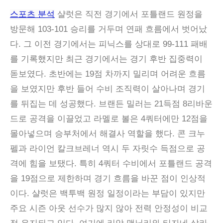
스포츠 분석
샬럿은 직전 경기에서 포틀랜드 원정을
방문해 103-101 승리를 거두며 연패 흐름에서 벗어났
다. 그 이전 경기에서는 피닉스를 상대로 99-111 패배
를 기록했지만 최근 경기에서는 경기 후반 집중력이
돋보였다. 초반에는 19점 차까지 밀리며 어려운 흐름
을 보였지만 후반 들어 수비 조직력이 살아나며 경기
를 뒤집는 데 성공했다. 브랜든 밀러는 21득점 8리바운
드로 공격을 이끌었고 라멜로 볼은 4쿼터에만 12점을
몰아넣으며 승부처에서 해결사 역할을 했다. 콘 크누
펠과 라이언 칼크브레너 역시 두 자릿수 득점으로 공
격에 힘을 보탰다. 특히 4쿼터 수비에서 포틀랜드 공격
을 19점으로 제한하며 경기 흐름을 바꾼 점이 인상적
이다. 샬럿은 백투백 원정 일정이라는 부담이 있지만
주요 시즌 아웃 선수가 많지 않아 전력 안정성이 비교