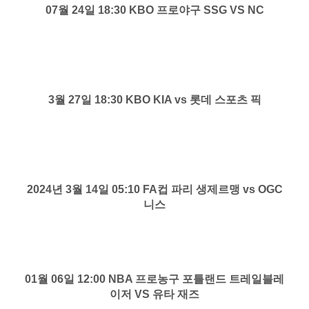
07월 24일 18:30 KBO 프로야구 SSG VS NC
3월 27일 18:30 KBO KIA vs 롯데 스포츠 픽
2024년 3월 14일 05:10 FA컵 파리 생제르맹 vs OGC
니스
01월 06일 12:00 NBA 프로농구 포틀랜드 트레일블레
이저 VS 유타 재즈