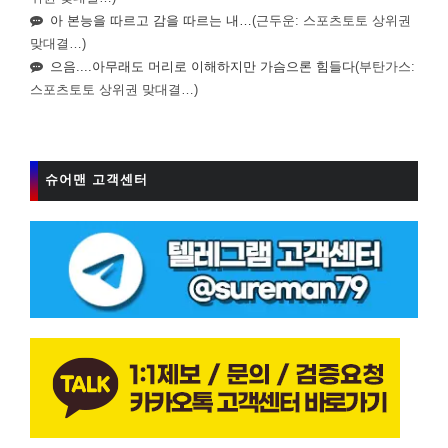
아 본능을 따르고 감을 따르는 내…
(근두운: 스포츠토토 상위권
맞대결…)
으음....아무래도 머리로 이해하지만 가슴으론 힘들다
(부탄가스:
스포츠토토 상위권 맞대결…)
슈어맨 고객센터