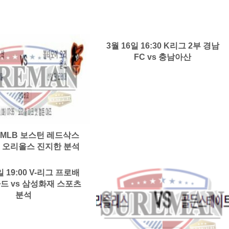
3월 16일 16:30 K리그 2부 경남
FC vs 충남아산
 MLB 보스턴 레드삭스
 오리올스 진지한 분석
일 19:00 V-리그 프로배
드 vs 삼성화재 스포츠
분석