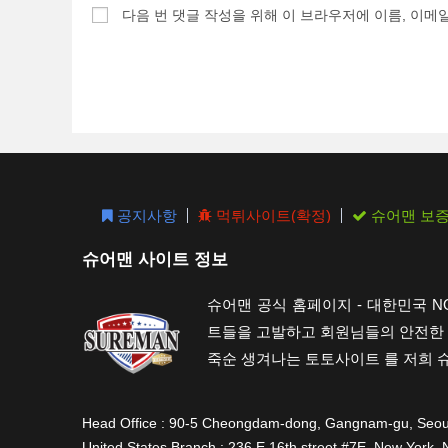
name
다음 번 댓글 작성을 위해 이 브라우저에 이름, 이메
or
username
to
comment
공지사항
먹튀사이트(확정)
슈어맨 보
슈어맨 사이트 정보
슈어맨 공식 홈페이지 - 대한민국 
트들을 고발하고 회원님들의 안전한 
죽순 생겨나는 토토사이트 를 저희 
Head Office : 90-5 Cheongdam-dong, Gangnam-gu, Seou
United States Branch : 236 E 16th street #7E, New York,