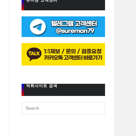
슈어맨 고객센터
먹튀사이트 검색
Press
Escape
to
close
the