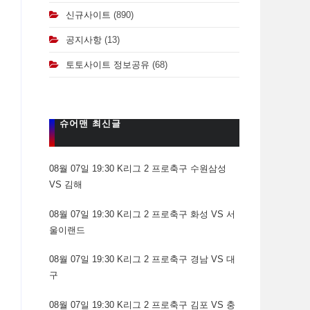
신규사이트
(890)
공지사항
(13)
토토사이트 정보공유
(68)
슈어맨 최신글
08월 07일 19:30 K리그 2 프로축구 수원삼성
VS 김해
08월 07일 19:30 K리그 2 프로축구 화성 VS 서
울이랜드
08월 07일 19:30 K리그 2 프로축구 경남 VS 대
구
08월 07일 19:30 K리그 2 프로축구 김포 VS 충