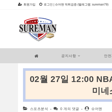
Skip
회원가입
로그인
|
슈어맨 먹튀검증 (텔레그램: sureman79)
to
content
공지사항
안전
02월 27일 12:00 
미네
Post
Post
Post
스포츠분석
0 개의 댓글
슈어맨