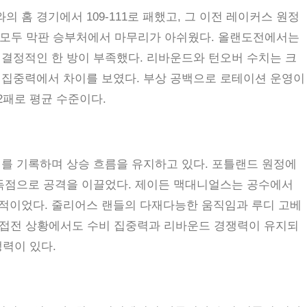
의 홈 경기에서 109-111로 패했고, 그 이전 레이커스 원정
 경기 모두 막판 승부처에서 마무리가 아쉬웠다. 올랜도전에서는
 결정적인 한 방이 부족했다. 리바운드와 턴오버 수치는 크
 집중력에서 차이를 보였다. 부상 공백으로 로테이션 운영이
2패로 평균 수준이다.
를 기록하며 상승 흐름을 유지하고 있다. 포틀랜드 원정에
 34득점으로 공격을 이끌었다. 제이든 맥대니얼스는 공수에서
적이었다. 줄리어스 랜들의 다재다능한 움직임과 루디 고베
 접전 상황에서도 수비 집중력과 리바운드 경쟁력이 유지되
쟁력이 있다.