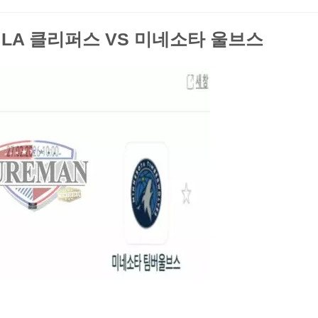
LA
클리퍼스
VS
미네소타
울브스