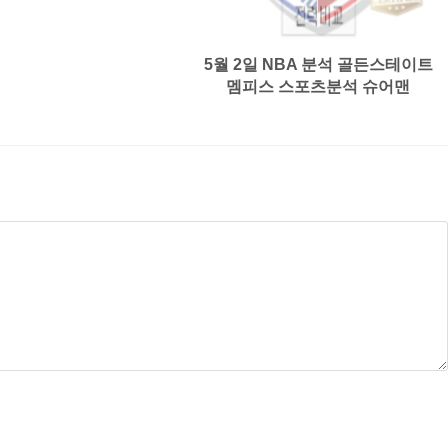
5월 2일 NBA 분석 골든스테이트
멤피스 스포츠분석 슈어맨