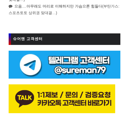
으음....아무래도 머리로 이해하지만 가슴으론 힘들다
(부탄가스:
스포츠토토 상위권 맞대결…)
슈어맨 고객센터