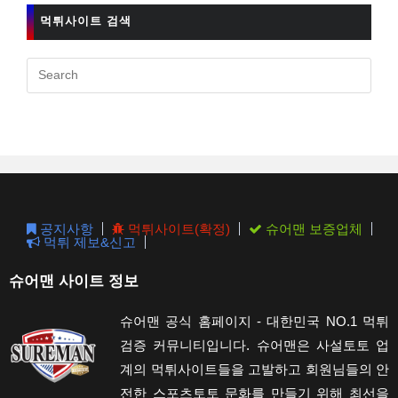
먹튀사이트 검색
Pres
Esc
to
clos
the
sear
pane
공지사항
먹튀사이트(확정)
슈어맨 보증업체
먹튀 제보&신고
슈어맨 사이트 정보
슈어맨 공식 홈페이지 - 대한민국 NO.1 먹튀
검증 커뮤니티입니다. 슈어맨은 사설토토 업
계의 먹튀사이트들을 고발하고 회원님들의 안
전한 스포츠토토 문화를 만들기 위해 최선을