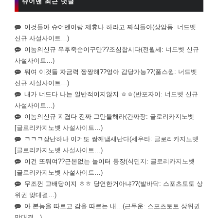
슈어맨 최근 댓글
이것들아 슈어멘이랑 제휴나 하라고 짜식들아
(상암동: 너드벳
신규 사설사이트…)
이놈의신규 우후죽순이구만??조심합시다
(전월세: 너드벳 신규
사설사이트…)
뭐여 이것들 자금력 짱짱해??엉아 감당가능??
(풀스윙: 너드벳
신규 사설사이트…)
내가 너드다 나는 일반적이지않지 ㅎㅎ
(반포자이: 너드벳 신규
사설사이트…)
이놈의신규 지겹다 진짜 그만들해라
(간짜장: 글로리카지노벳
[글로리카지노벳 사설사이트…)
ㅋㅋㅋ장난하나 이거또 짱깨냄새난다
(세우타: 글로리카지노벳
[글로리카지노벳 사설사이트…)
이건 또뭐여??근본없는 놀이터 등장
(식민지: 글로리카지노벳
[글로리카지노벳 사설사이트…)
무조껀 고배당이지 ㅎㅎ 당연한거아냐??
(발바닥: 스포츠토토 상
위권 맞대결…)
아 본능을 따르고 감을 따르는 내…
(근두운: 스포츠토토 상위권
맞대결…)