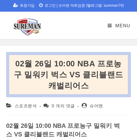
Skip
회원가입
로그인
|
슈어맨 먹튀검증 (텔레그램: sureman79)
to
content
MENU
02월 26일 10:00 NBA 프로농
구 밀워키 벅스 VS 클리블랜드
캐벌리어스
Post
Post
Post
스포츠분석
0 개의 댓글
슈어맨
category:
comments:
author:
02
월
26
일
10:00 NBA
프로농구
밀워키
벅
스
VS
클리블랜드
캐벌리어스