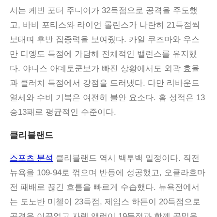
서는 케빈 포터 주니어가 32득점으로 공격을 주도했
고, 바비 포티스와 라이언 롤린스가 나란히 21득점씩
보태며 후반 집중력을 보여줬다. 카일 쿠즈마와 우스
만 디엥도 득점에 가담해 전체적인 밸런스를 유지했
다. 야니스 아데토쿤보가 빠진 상황에서도 외곽 효율
과 클러치 득점에서 강점을 드러냈다. 다만 리바운드
열세와 수비 기복은 여전히 불안 요소다. 홈 성적은 13
승13패로 평균적인 수준이다.
클리블랜드
스포츠 분석
클리블랜드 역시 백투백 일정이다. 직전
뉴욕을 109-94로 꺾으며 반등에 성공했고, 오클라호마
전 패배로 끊긴 흐름을 빠르게 수습했다. 뉴욕전에서
는 도노반 미첼이 23득점, 제임스 하든이 20득점으로
공격을 이끌었고 자렛 앨런이 19득점과 함께 골밑을