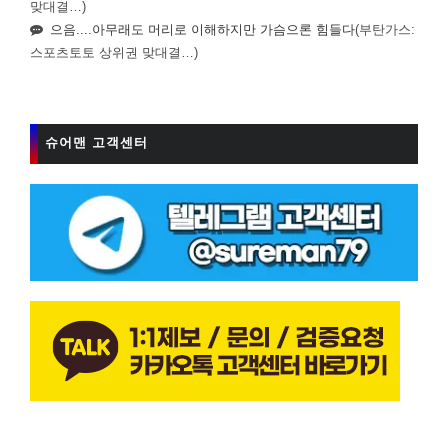
맞대결…)
으음....아무래도 머리로 이해하지만 가슴으론 힘들다
(부탄가스:
스포츠토토 상위권 맞대결…)
슈어맨 고객센터