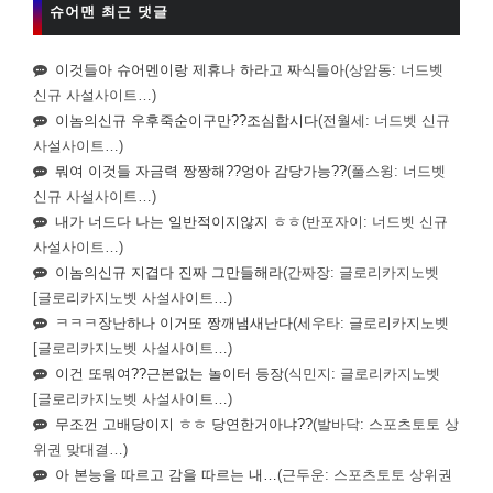
슈어맨 최근 댓글
이것들아 슈어멘이랑 제휴나 하라고 짜식들아
(상암동: 너드벳
신규 사설사이트…)
이놈의신규 우후죽순이구만??조심합시다
(전월세: 너드벳 신규
사설사이트…)
뭐여 이것들 자금력 짱짱해??엉아 감당가능??
(풀스윙: 너드벳
신규 사설사이트…)
내가 너드다 나는 일반적이지않지 ㅎㅎ
(반포자이: 너드벳 신규
사설사이트…)
이놈의신규 지겹다 진짜 그만들해라
(간짜장: 글로리카지노벳
[글로리카지노벳 사설사이트…)
ㅋㅋㅋ장난하나 이거또 짱깨냄새난다
(세우타: 글로리카지노벳
[글로리카지노벳 사설사이트…)
이건 또뭐여??근본없는 놀이터 등장
(식민지: 글로리카지노벳
[글로리카지노벳 사설사이트…)
무조껀 고배당이지 ㅎㅎ 당연한거아냐??
(발바닥: 스포츠토토 상
위권 맞대결…)
아 본능을 따르고 감을 따르는 내…
(근두운: 스포츠토토 상위권