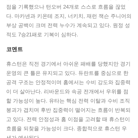
점을 기록했으나 턴오버 24개로 스스로 흐름을 끊었
다. 마카넨과 키온테 조지, 너키치, 재런 잭슨 주니어의
부상 공백이 크며 전력 누수가 계속되고 있다. 원정 성
적도 7승21패로 기복이 심하다.
코멘트
휴스턴은 직전 경기에서 아쉬운 패배를 당했지만 경기
운영의 큰 틀은 유지되고 있다
.
듀란트를 중심으로 한
공격 구조는 안정적이며 홈에서는 수비 강도와 집중력
이 더 살아난다
.
리바운드와 속공 전개에서 우위를 점
할 가능성이 높다
.
유타는 핵심 전력 이탈과 수비 조직
붕괴가 겹치며 후반 집중력이 떨어지는 흐름이 반복되
고 있다
.
전력 안정성과 홈 이점을 고려할 때 휴스턴이
흐름을 되찾을 가능성이 크다
.
종합적으로 휴스턴 우
세가 예상된다
.