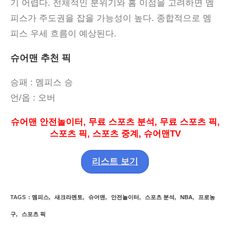
기 어렵다
.
전체적인 분위기와 홈 이점을 고려하면 멤
피스가 주도권을 잡을 가능성이 높다
.
종합적으로 멤
피스 우세 흐름이 예상된다
.
슈어맨 추천 픽
승패
: 멤피스
승
언
/
옵
:
오버
슈어맨 안전놀이터
,
무료 스포츠 분석
,
무료 스포츠 픽
,
스포츠 픽
,
스포츠 중계
,
슈어맨
TV
리스트 보기
TAGS
:
멤피스
,
새크라멘토
,
슈어맨
,
안전놀이터
,
스포츠 분석
,
NBA
,
프로농
구
,
스포츠 픽