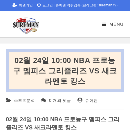
Skip
회원가입
로그인
|
슈어맨 먹튀검증 (텔레그램: sureman79)
to
content
MENU
02월 24일 10:00 NBA 프로농
구 멤피스 그리즐리즈 VS 새크
라멘토 킹스
Post
Post
Post
스포츠분석
0 개의 댓글
슈어맨
category:
comments:
author:
02
월
24
일
10:00 NBA
프로농구
멤피스
그리
즐리즈
VS
새크라멘토
킹스