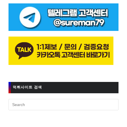
먹튀사이트 검색
Pres
Esc
to
clos