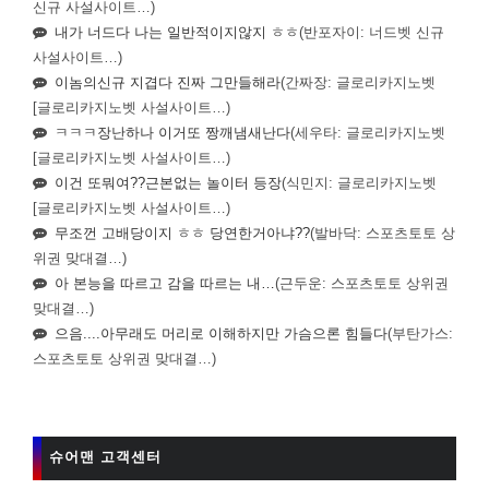
신규 사설사이트…)
내가 너드다 나는 일반적이지않지 ㅎㅎ
(반포자이: 너드벳 신규
사설사이트…)
이놈의신규 지겹다 진짜 그만들해라
(간짜장: 글로리카지노벳
[글로리카지노벳 사설사이트…)
ㅋㅋㅋ장난하나 이거또 짱깨냄새난다
(세우타: 글로리카지노벳
[글로리카지노벳 사설사이트…)
이건 또뭐여??근본없는 놀이터 등장
(식민지: 글로리카지노벳
[글로리카지노벳 사설사이트…)
무조껀 고배당이지 ㅎㅎ 당연한거아냐??
(발바닥: 스포츠토토 상
위권 맞대결…)
아 본능을 따르고 감을 따르는 내…
(근두운: 스포츠토토 상위권
맞대결…)
으음....아무래도 머리로 이해하지만 가슴으론 힘들다
(부탄가스:
스포츠토토 상위권 맞대결…)
슈어맨 고객센터