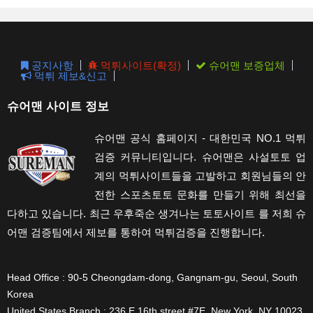
the
sear
pane
공지사항
먹튀사이트(확정)
슈어맨 보증업체
먹튀 제보&신고
슈어맨 사이트 정보
슈어맨 공식 홈페이지 - 대한민국 NO.1 먹튀
검증 커뮤니티입니다. 슈어맨은 사설토토 업
계의 먹튀사이트들을 고발하고 회원님들의 안
전한 스포츠토토 문화를 만들기 위해 최선을
다하고 있습니다. 최근 우후죽순 생겨나는 토토사이트 를 저희 슈
어맨 검증팀에서 제보를 통하여 먹튀검증을 진행합니다.
Head Office : 90-5 Cheongdam-dong, Gangnam-gu, Seoul, South
Korea
United States Branch : 236 E 16th street #7E, New York, NY 10023