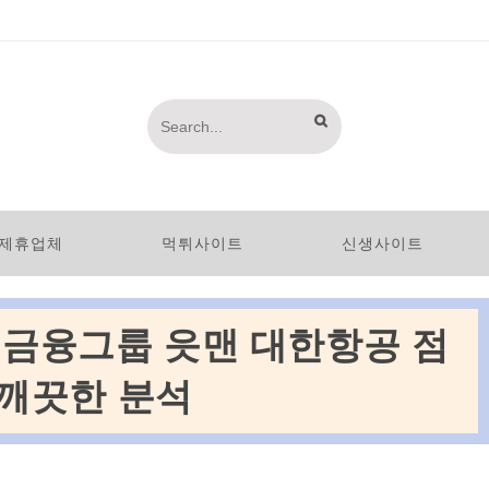
SUBMIT
Search
SEARCH
this
website
제휴업체
먹튀사이트
신생사이트
OK금융그룹 읏맨 대한항공 점
 깨끗한 분석