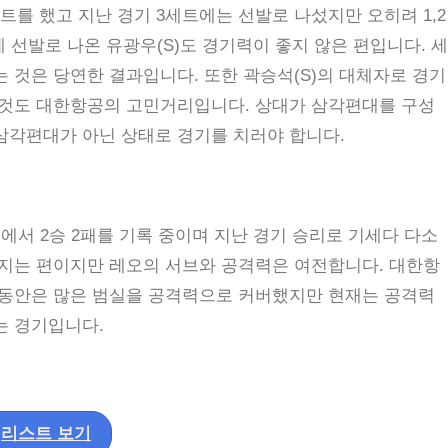
타트를 했고 지난 경기 3세트에는 선발로 나섰지만 오히려 1,2
 선발로 나온 유광우(S)도 경기력이 좋지 않은 편입니다. 세
 것은 당연한 결과입니다. 또한 곽승석(S)의 대체자로 경기
 것도 대한항공의 고민거리입니다. 상대가 삼각편대를 구성
삼각편대가 아닌 상태로 경기를 치러야 합니다.
기에서 2승 2패를 기록 중이며 지난 경기 승리로 기세다 다소
지는 편이지만 레오의 서브와 공격력은 여전합니다. 대한항
한동안은 많은 범실을 공격력으로 커버했지만 현재는 공격력
는 경기입니다.
리스트 보기