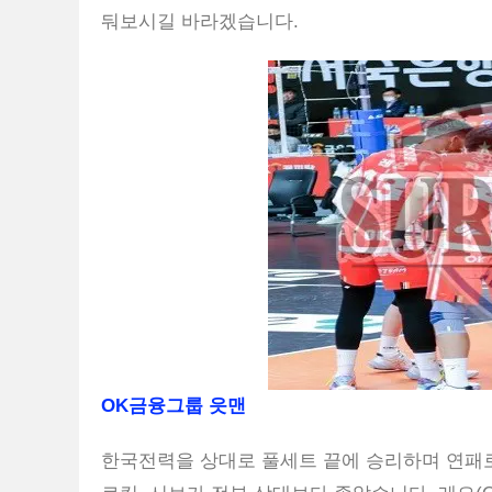
둬보시길 바라겠습니다.
OK금융그룹 읏맨
한국전력을 상대로 풀세트 끝에 승리하며 연패로