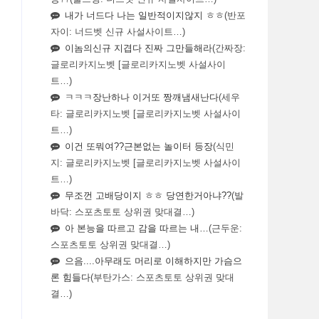
내가 너드다 나는 일반적이지않지 ㅎㅎ
(반포
자이: 너드벳 신규 사설사이트…)
이놈의신규 지겹다 진짜 그만들해라
(간짜장:
글로리카지노벳 [글로리카지노벳 사설사이
트…)
ㅋㅋㅋ장난하나 이거또 짱깨냄새난다
(세우
타: 글로리카지노벳 [글로리카지노벳 사설사이
트…)
이건 또뭐여??근본없는 놀이터 등장
(식민
지: 글로리카지노벳 [글로리카지노벳 사설사이
트…)
무조껀 고배당이지 ㅎㅎ 당연한거아냐??
(발
바닥: 스포츠토토 상위권 맞대결…)
아 본능을 따르고 감을 따르는 내…
(근두운:
스포츠토토 상위권 맞대결…)
으음....아무래도 머리로 이해하지만 가슴으
론 힘들다
(부탄가스: 스포츠토토 상위권 맞대
결…)