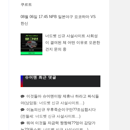
쿠르트
08월 06일 17:45 NPB 일본야구 요코하마 VS
한신
너드벳 신규 사설사이트 사회성
이 결여된 체 어떤 이유로 오픈한
건지 문의 중
슈어맨 최근 댓글
이것들아 슈어멘이랑 제휴나 하라고 짜식들
아
(상암동: 너드벳 신규 사설사이트…)
이놈의신규 우후죽순이구만??조심합시다
(전월세: 너드벳 신규 사설사이트…)
뭐여 이것들 자금력 짱짱해??엉아 감당가
능??
(풀스윙: 너드벳 신규 사설사이트…)