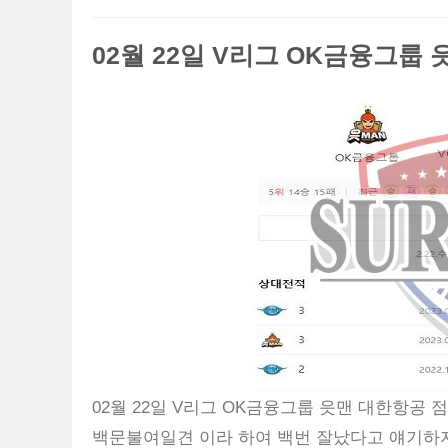
category:
comments:
author:
02월 22일 V리그 OK금융그룹
02월 22일 V리그 OK금융그룹 읏맨 대한항공
백문불여일견 이라 하여 백번 잘났다고 얘기하지