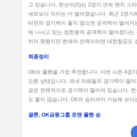
고 있습니다. 한선수(S)는 2경기 연속 벤치 스
세트보다 차이는 더 벌어졌습니다. 최근 2경기에
터진의 경기력이 좋지 않으면 공격력이 떨어지는
에 나서고 있는 정한용의 공격력이 떨어졌다는
하지 못했지만 현재의 전력이라면 대한항공도 
최종정리
OK의 플핸을 가장 추천합니다. 이번 시즌 4경
오른 상태입니다. 국내 자원들의 경기력이 떨어
공은 전체적으로 경기력이 떨어져 있습니다. 
도 좋지 않습니다. OK의 승리까지 가능해 보이
결론, OK금융그룹 읏맨 플핸 승