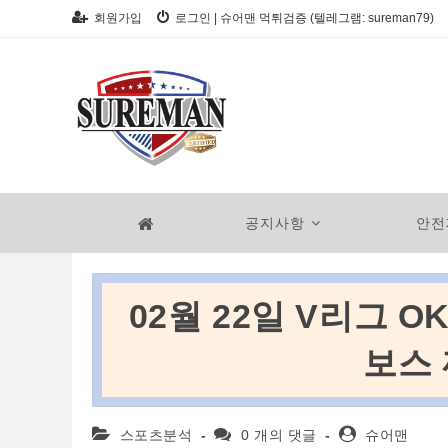
Skip
회원가입
로그인
|
슈어맨 먹튀검증 (텔레그램: sureman79)
to
content
공지사항
안전
02월 22일 V리그 
보스
Post
Post
Post
스포츠분석
0 개의 댓글
슈어맨