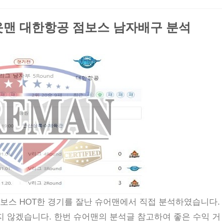
 읏맨 대한항공 점보스 남자배구 분석
 점보스 HOT한 경기를 잘난 슈어맨에서 직접 분석하였습니다.
 않겠습니다. 한번 슈어맨의 분석글 참고하여 좋은 수익 거