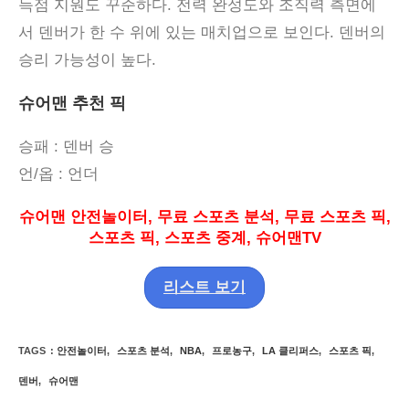
득점 지원도 꾸준하다
.
전력 완성도와 조직력 측면에
서 덴버가 한 수 위에 있는 매치업으로 보인다
.
덴버의
승리 가능성이 높다
.
슈어맨 추천 픽
승패
: 덴버
승
언
/
옵
:
언더
슈어맨 안전놀이터
,
무료 스포츠 분석
,
무료 스포츠 픽
,
스포츠 픽
,
스포츠 중계
,
슈어맨
TV
리스트 보기
TAGS
:
안전놀이터
,
스포츠 분석
,
NBA
,
프로농구
,
LA 클리퍼스
,
스포츠 픽
,
덴버
,
슈어맨