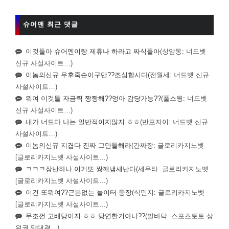
슈어맨 최근 댓글
이것들아 슈어멘이랑 제휴나 하라고 짜식들아
(상암동: 너드벳
신규 사설사이트…)
이놈의신규 우후죽순이구만??조심합시다
(전월세: 너드벳 신규
사설사이트…)
뭐여 이것들 자금력 짱짱해??엉아 감당가능??
(풀스윙: 너드벳
신규 사설사이트…)
내가 너드다 나는 일반적이지않지 ㅎㅎ
(반포자이: 너드벳 신규
사설사이트…)
이놈의신규 지겹다 진짜 그만들해라
(간짜장: 글로리카지노벳
[글로리카지노벳 사설사이트…)
ㅋㅋㅋ장난하나 이거또 짱깨냄새난다
(세우타: 글로리카지노벳
[글로리카지노벳 사설사이트…)
이건 또뭐여??근본없는 놀이터 등장
(식민지: 글로리카지노벳
[글로리카지노벳 사설사이트…)
무조껀 고배당이지 ㅎㅎ 당연한거아냐??
(발바닥: 스포츠토토 상
위권 맞대결…)