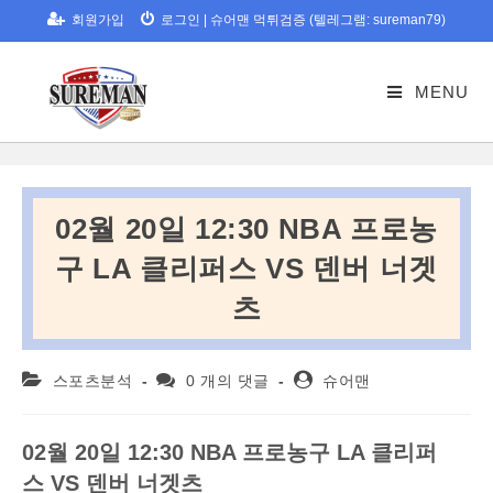
Skip
회원가입
로그인
|
슈어맨 먹튀검증 (텔레그램: sureman79)
to
content
MENU
02월 20일 12:30 NBA 프로농
구 LA 클리퍼스 VS 덴버 너겟
츠
Post
Post
Post
스포츠분석
0 개의 댓글
슈어맨
category:
comments:
author:
02
월
20
일
12:30 NBA
프로농구
LA
클리퍼
스
VS
덴버
너겟츠