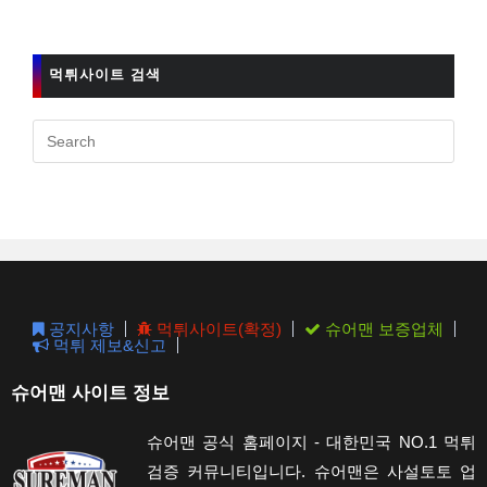
먹튀사이트 검색
Pres
Esc
to
clos
the
sear
pane
공지사항
먹튀사이트(확정)
슈어맨 보증업체
먹튀 제보&신고
슈어맨 사이트 정보
슈어맨 공식 홈페이지 - 대한민국 NO.1 먹튀
검증 커뮤니티입니다. 슈어맨은 사설토토 업