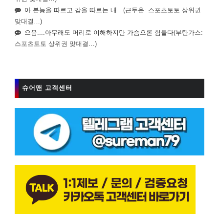
아 본능을 따르고 감을 따르는 내…
(근두운: 스포츠토토 상위권
맞대결…)
으음....아무래도 머리로 이해하지만 가슴으론 힘들다
(부탄가스:
스포츠토토 상위권 맞대결…)
슈어맨 고객센터