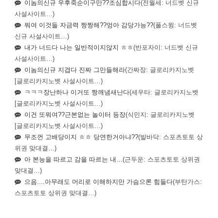
이놈의신규 우후죽순이구만??조심합시다
(전월세: 너드벳 신규
사설사이트…)
뭐여 이것들 자금력 짱짱해??엉아 감당가능??
(풀스윙: 너드벳
신규 사설사이트…)
내가 너드다 나는 일반적이지않지 ㅎㅎ
(반포자이: 너드벳 신규
사설사이트…)
이놈의신규 지겹다 진짜 그만들해라
(간짜장: 글로리카지노벳
[글로리카지노벳 사설사이트…)
ㅋㅋㅋ장난하나 이거또 짱깨냄새난다
(세우타: 글로리카지노벳
[글로리카지노벳 사설사이트…)
이건 또뭐여??근본없는 놀이터 등장
(식민지: 글로리카지노벳
[글로리카지노벳 사설사이트…)
무조껀 고배당이지 ㅎㅎ 당연한거아냐??
(발바닥: 스포츠토토 상
위권 맞대결…)
아 본능을 따르고 감을 따르는 내…
(근두운: 스포츠토토 상위권
맞대결…)
으음....아무래도 머리로 이해하지만 가슴으론 힘들다
(부탄가스:
스포츠토토 상위권 맞대결…)