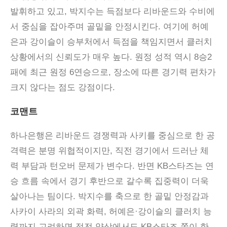
발휘하고 있고, 박지수는 득점보다 리바운드와 수비에
서 중심을 잡아주며 골밑을 안정시킨다. 여기에 허예
은과 강이슬이 승부처에서 득점을 책임지면서 클러치
상황에서의 신뢰도가 매우 높다. 원정 성적 역시 8승2
패에 최근 원정 6연승으로, 장소에 따른 경기력 편차가
크지 않다는 점도 강점이다.
코맨트
하나은행은 리바운드 경쟁력과 사키를 중심으로 한 공
격력은 분명 위협적이지만
,
직전 경기에서 드러난 체
력 부담과 턴오버 문제가 변수다
.
반면
KB
스타즈는 연
승 흐름 속에서 경기 후반으로 갈수록 집중력이 더욱
살아나는 팀이다
.
박지수를 축으로 한 골밑 안정감과
사카이 사라의 외곽 화력
,
허예은
·
강이슬의 클러치 능
력까지 고려하면 접전 양상에서도
KB
스타즈 쪽이 한