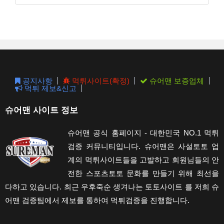
Esc
to
clos
the
sear
pane
공지사항
먹튀사이트(확정)
슈어맨 보증업체
먹튀 제보&신고
슈어맨 사이트 정보
슈어맨 공식 홈페이지 - 대한민국 NO.1 먹튀
검증 커뮤니티입니다. 슈어맨은 사설토토 업
계의 먹튀사이트들을 고발하고 회원님들의 안
전한 스포츠토토 문화를 만들기 위해 최선을
다하고 있습니다. 최근 우후죽순 생겨나는 토토사이트 를 저희 슈
어맨 검증팀에서 제보를 통하여 먹튀검증을 진행합니다.