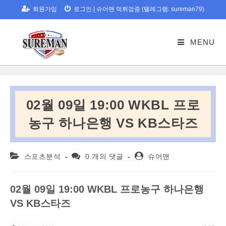
Skip
회원가입
로그인
|
슈어맨 먹튀검증 (텔레그램: sureman79)
to
content
MENU
02월 09일 19:00 WKBL 프로
농구 하나은행 VS KB스타즈
Post
Post
Post
스포츠분석
0 개의 댓글
슈어맨
category:
comments:
author:
02
월
09
일
19:00 WKBL
프로농구
하나은행
VS KB
스타즈