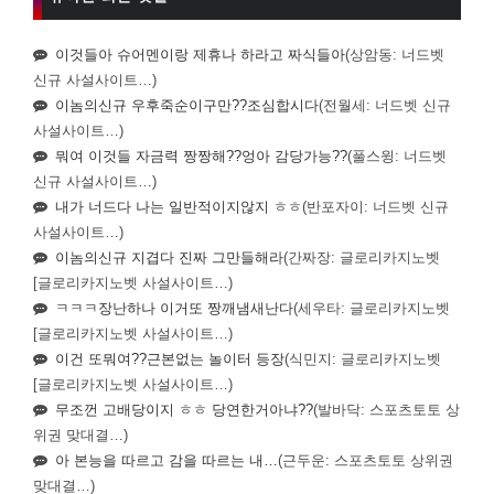
이것들아 슈어멘이랑 제휴나 하라고 짜식들아
(상암동: 너드벳
신규 사설사이트…)
이놈의신규 우후죽순이구만??조심합시다
(전월세: 너드벳 신규
사설사이트…)
뭐여 이것들 자금력 짱짱해??엉아 감당가능??
(풀스윙: 너드벳
신규 사설사이트…)
내가 너드다 나는 일반적이지않지 ㅎㅎ
(반포자이: 너드벳 신규
사설사이트…)
이놈의신규 지겹다 진짜 그만들해라
(간짜장: 글로리카지노벳
[글로리카지노벳 사설사이트…)
ㅋㅋㅋ장난하나 이거또 짱깨냄새난다
(세우타: 글로리카지노벳
[글로리카지노벳 사설사이트…)
이건 또뭐여??근본없는 놀이터 등장
(식민지: 글로리카지노벳
[글로리카지노벳 사설사이트…)
무조껀 고배당이지 ㅎㅎ 당연한거아냐??
(발바닥: 스포츠토토 상
위권 맞대결…)
아 본능을 따르고 감을 따르는 내…
(근두운: 스포츠토토 상위권
맞대결…)