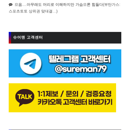
으음....아무래도 머리로 이해하지만 가슴으론 힘들다
(부탄가스:
스포츠토토 상위권 맞대결…)
슈어맨 고객센터