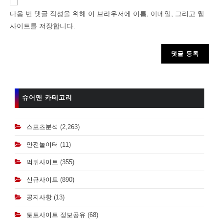
or
다음 번 댓글 작성을 위해 이 브라우저에 이름, 이메일, 그리고 웹
username
사이트를 저장합니다.
to
comment
슈어맨 카테고리
스포츠분석
(2,263)
안전놀이터
(11)
먹튀사이트
(355)
신규사이트
(890)
공지사항
(13)
토토사이트 정보공유
(68)