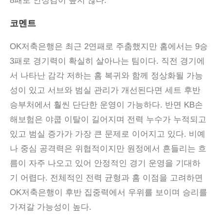
8패로 안정감이 높지 않다.
코멘트
OK
저축은행은 최근
2
연패로 주춤했지만 홈에서는
9
승
3
패로 경기력이 확실히 살아나는 팀이다
.
직전 경기에
서 나타난 감각 저하는 홈 복귀와 함께 정상화될 가능
성이 있고 서브와 범실 관리가 개선된다면 세트 후반
승부처에서 훨씬 단단한 운영이 가능하다
.
반면
KB
손
해보험은 야쿱 이탈이 길어지며 전력 누수가 누적되고
있고 범실 증가가 가장 큰 문제로 이어지고 있다
.
비예
나 중심 공격력은 위협적이지만 원정에서 흔들리는 흐
름이 자주 나오고 있어 안정적인 경기 운영을 기대하
기 어렵다
.
전체적인 전력 균형과 홈 이점을 고려하면
OK
저축은행이 후반 집중력에서 우위를 보이며 승리를
가져갈 가능성이 높다
.