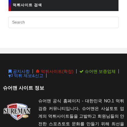
먹튀사이트 검색
Pres
Esc
to
clos
the
sear
pane
공지사항
먹튀사이트(확정)
슈어맨 보증업체
먹튀 제보&신고
슈어맨 사이트 정보
슈어맨 공식 홈페이지 - 대한민국 NO.1 먹튀
검증 커뮤니티입니다. 슈어맨은 사설토토 업
계의 먹튀사이트들을 고발하고 회원님들의 안
전한 스포츠토토 문화를 만들기 위해 최선을