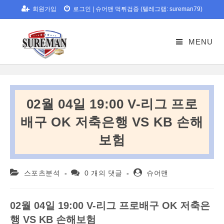
Skip
회원가입
로그인
|
슈어맨 먹튀검증 (텔레그램: sureman79)
to
content
MENU
02월 04일 19:00 V-리그 프로
배구 OK 저축은행 VS KB 손해
보험
Post
Post
Post
스포츠분석
0 개의 댓글
슈어맨
category:
comments:
author:
02
월
04
일
19:00 V-
리그
프로배구
OK
저축은
행
VS KB
손해보험