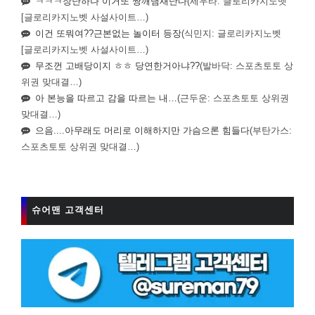
ㅋㅋㅋ장난하나 이거또 짱깨냄새난다
(세우타: 글로리카지노벳
[글로리카지노벳 사설사이트…)
이건 또뭐여??근본없는 놀이터 등장
(식민지: 글로리카지노벳
[글로리카지노벳 사설사이트…)
무조껀 고배당이지 ㅎㅎ 당연한거아냐??
(발바닥: 스포츠토토 상
위권 맞대결…)
아 본능을 따르고 감을 따르는 내…
(근두운: 스포츠토토 상위권
맞대결…)
으음....아무래도 머리로 이해하지만 가슴으론 힘들다
(부탄가스:
스포츠토토 상위권 맞대결…)
슈어맨 고객센터