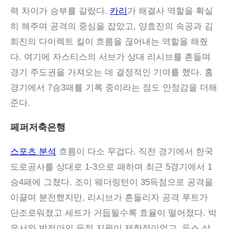
력 차이가 승부를 갈랐다.
카리
가 해결사 역할을 확실
히 해주며 공격의 중심을 잡았고, 양효진의 속공과 김
희진의 다이렉트 킬이 흐름을 끊어내는 역할을 해줬
다. 여기에 자스티스의 서브가 상대 리시브를 흔들며
경기 주도권을 가져오는 데 결정적인 기여를 했다. 홈
경기에서 7승3패를 기록 중이라는 점도 안정감을 더해
준다.
페퍼저축은행
스포츠 분석
흐름이 다소 무겁다. 직전 경기에서 한국
도로공사를 상대로 1-3으로 패하며 최근 5경기에서 1
승4패에 그쳤다. 조이 웨더링턴이 35득점으로 공격을
이끌며 분전했지만, 리시브가 흔들리자 공격 루트가
단조로워졌고 세트가 거듭될수록 효율이 떨어졌다. 박
은서와 박정아의 득점 지원이 제한적이었고, 듀스 상