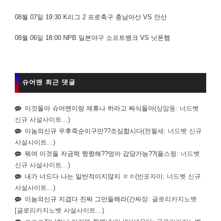
08월 07일 19:30 K리그 2 프로축구 충남아산 VS 안산
08월 06일 18:00 NPB 일본야구 소프트뱅크 VS 닛폰햄
슈어맨 최근 댓글
이것들아 슈어멘이랑 제휴나 하라고 짜식들아
(상암동: 너드벳
신규 사설사이트…)
이놈의신규 우후죽순이구만??조심합시다
(전월세: 너드벳 신규
사설사이트…)
뭐여 이것들 자금력 짱짱해??엉아 감당가능??
(풀스윙: 너드벳
신규 사설사이트…)
내가 너드다 나는 일반적이지않지 ㅎㅎ
(반포자이: 너드벳 신규
사설사이트…)
이놈의신규 지겹다 진짜 그만들해라
(간짜장: 글로리카지노벳
[글로리카지노벳 사설사이트…)