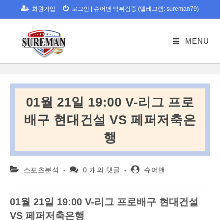
Skip
회원가입
로그인
|
슈어맨 먹튀검증 (텔레그램: sureman79)
to
content
MENU
01월 21일 19:00 V-리그 프로
배구 현대건설 VS 페퍼저축은
행
Post
Post
Post
스포츠분석
0 개의 댓글
슈어맨
category:
comments:
author:
01
월
21
일
19:00 V-
리그
프로배구
현대건설
VS
페퍼저축은행