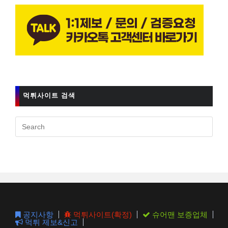
먹튀사이트 검색
Pres
Esc
to
clos
the
sear
pane
공지사항
먹튀사이트(확정)
슈어맨 보증업체
먹튀 제보&신고