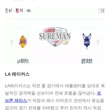
LA 레이커스
LA레이커스는 직전 홈 경기에서 애틀랜타를 상대로 폭
발적인 공격력을 선보이며 연패 흐름을 끊어냈다.
르
브론 제임스
가 득점과 패스 리바운드 전반에서 중심을
잡으며 경기 전체를 지배했고 루카 돈치치 역시 득점