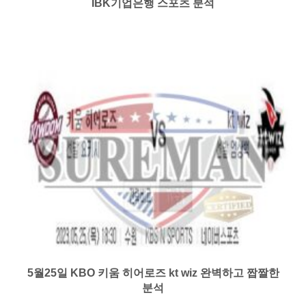
IBK기업은행 스포츠 분석
5월25일 KBO 키움 히어로즈 kt wiz 완벽하고 짭짤한
분석