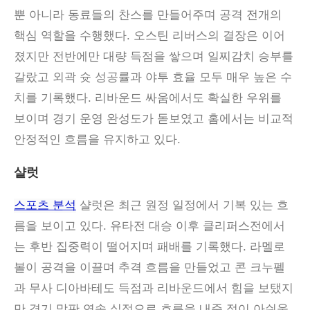
뿐 아니라 동료들의 찬스를 만들어주며 공격 전개의
핵심 역할을 수행했다. 오스틴 리버스의 결장은 이어
졌지만 전반에만 대량 득점을 쌓으며 일찌감치 승부를
갈랐고 외곽 슛 성공률과 야투 효율 모두 매우 높은 수
치를 기록했다. 리바운드 싸움에서도 확실한 우위를
보이며 경기 운영 완성도가 돋보였고 홈에서는 비교적
안정적인 흐름을 유지하고 있다.
샬럿
스포츠 분석
샬럿은 최근 원정 일정에서 기복 있는 흐
름을 보이고 있다. 유타전 대승 이후 클리퍼스전에서
는 후반 집중력이 떨어지며 패배를 기록했다. 라멜로
볼이 공격을 이끌며 추격 흐름을 만들었고 콘 크누펠
과 무사 디아바테도 득점과 리바운드에서 힘을 보탰지
만 경기 막판 연속 실점으로 흐름을 내준 점이 아쉬움