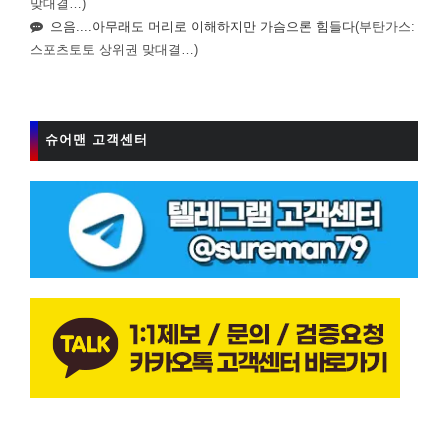
맞대결…)
으음....아무래도 머리로 이해하지만 가슴으론 힘들다
(부탄가스:
스포츠토토 상위권 맞대결…)
슈어맨 고객센터