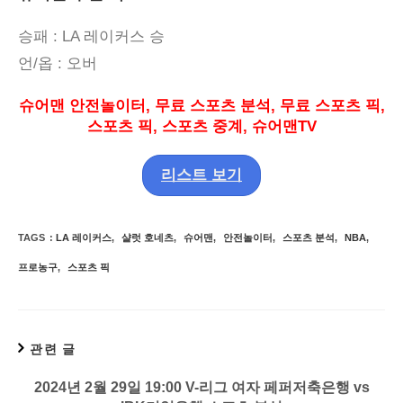
승패
: LA 레이커스
승
언
/
옵
:
오버
슈어맨 안전놀이터
,
무료 스포츠 분석
,
무료 스포츠 픽
,
스포츠 픽
,
스포츠 중계
,
슈어맨
TV
리스트 보기
TAGS
:
LA 레이커스
,
샬럿 호네츠
,
슈어맨
,
안전놀이터
,
스포츠 분석
,
NBA
,
프로농구
,
스포츠 픽
관련 글
2024년 2월 29일 19:00 V-리그 여자 페퍼저축은행 vs