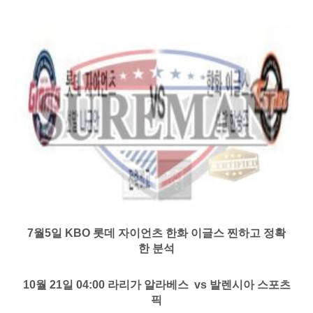
7월5일 KBO 롯데 자이언츠 한화 이글스 찐하고 정확
한 분석
10월 21일 04:00 라리가 알라베스 vs 발렌시아 스포츠
픽