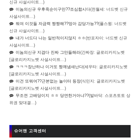
신규 사설사이트…)
이놈의신규 우후죽순이구만??조심합시다
(전월세: 너드벳 신규
사설사이트…)
뭐여 이것들 자금력 짱짱해??엉아 감당가능??
(풀스윙: 너드벳
신규 사설사이트…)
내가 너드다 나는 일반적이지않지 ㅎㅎ
(반포자이: 너드벳 신규
사설사이트…)
이놈의신규 지겹다 진짜 그만들해라
(간짜장: 글로리카지노벳
[글로리카지노벳 사설사이트…)
ㅋㅋㅋ장난하나 이거또 짱깨냄새난다
(세우타: 글로리카지노벳
[글로리카지노벳 사설사이트…)
이건 또뭐여??근본없는 놀이터 등장
(식민지: 글로리카지노벳
[글로리카지노벳 사설사이트…)
무조껀 고배당이지 ㅎㅎ 당연한거아냐??
(발바닥: 스포츠토토 상
위권 맞대결…)
슈어맨 고객센터