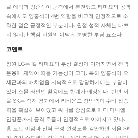
클 에릭과 양준석이 공격에서 분전했고 타마요의 공백
속에서도 양홍석이 4번 역할을 비교적 안정적으로 소
화한 점은 긍정적인 부분이다. 원정 성적 자체는 나쁘
지 않지만 핵심 자원의 이탈은 분명한 부담 요소다.
코멘트
창원
LG
는 칼 타마요의 부상 결장이 이어지면서 전력
운용에 제약이 따를 가능성이 크다
.
특히 양홍석이 오
세근과의 매치업을 지속적으로 감당하기에는 부담이
있어 스몰 라인업 활용에도 한계가 예상된다
.
반면 서
울
SK
는 직전 경기에서 리바운드 장악력과 수비 집중
력을 확실히 보여줬고 워니를 중심으로 에디 다니엘
안영준까지 공격 흐름이 안정적으로 이어지고 있다
.
홈 코트 이점과 전력 구성 완성도를 감안하면 서울
SK
가 경기 주도권을 잡을 가능성이 조금 더 높아 보인다
.