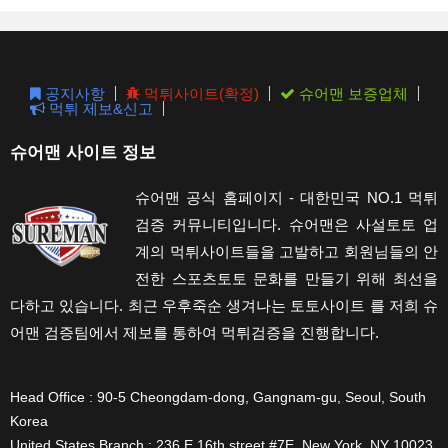
the
sear
pane
공지사항
먹튀사이트(확정)
슈어맨 보증업체
먹튀 제보&신고
슈어맨 사이트 정보
슈어맨 공식 홈페이지 - 대한민국 NO.1 먹튀
검증 커뮤니티입니다. 슈어맨은 사설토토 업
계의 먹튀사이트들을 고발하고 회원님들의 안
전한 스포츠토토 문화를 만들기 위해 최선을
다하고 있습니다. 최근 우후죽순 생겨나는 토토사이트 를 저희 슈
어맨 검증팀에서 제보를 통하여 먹튀검증을 진행합니다.
Head Office : 90-5 Cheongdam-dong, Gangnam-gu, Seoul, South
Korea
United States Branch : 236 E 16th street #7E, New York, NY 10023