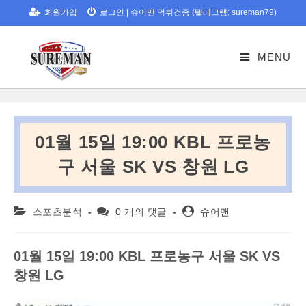
Skip
회원가입
로그인
|
슈어맨 먹튀검증 (텔레그램: sureman79)
to
content
MENU
01월 15일 19:00 KBL 프로농
구 서울 SK VS 창원 LG
Post
Post
Post
스포츠분석
0 개의 댓글
슈어맨
category:
comments:
author:
01
월
15
일
19:00 KBL
프로농구
서울
SK VS
창원
LG