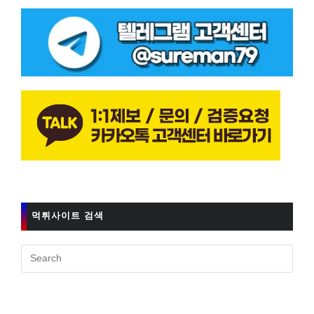
먹튀사이트 검색
Pres
Esc
to
clos