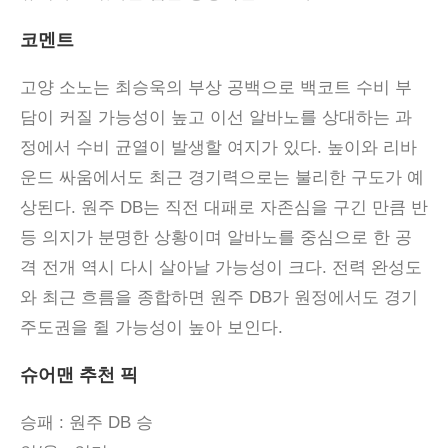
코멘트
고양 소노는 최승욱의 부상 공백으로 백코트 수비 부
담이 커질 가능성이 높고 이선 알바노를 상대하는 과
정에서 수비 균열이 발생할 여지가 있다
.
높이와 리바
운드 싸움에서도 최근 경기력으로는 불리한 구도가 예
상된다
.
원주
DB
는 직전 대패로 자존심을 구긴 만큼 반
등 의지가 분명한 상황이며 알바노를 중심으로 한 공
격 전개 역시 다시 살아날 가능성이 크다
.
전력 완성도
와 최근 흐름을 종합하면 원주
DB
가 원정에서도 경기
주도권을 쥘 가능성이 높아 보인다
.
슈어맨 추천 픽
승패
: 원주 DB
승