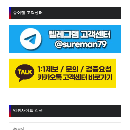
슈어맨 고객센터
먹튀사이트 검색
Pres