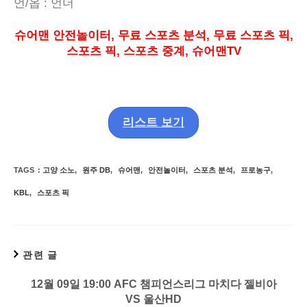
언
/
옵
:
언더
슈어맨 안전놀이터
,
무료 스포츠 분석
,
무료 스포츠 픽
,
스포츠 픽
,
스포츠 중계
,
슈어맨
TV
리스트 보기
TAGS
:
고양 소노
,
원주 DB
,
슈어맨
,
안전놀이터
,
스포츠 분석
,
프로농구
,
KBL
,
스포츠 픽
관련 글
12월 09일 19:00 AFC 챔피언스리그 마치다 젤비아
VS 울산HD