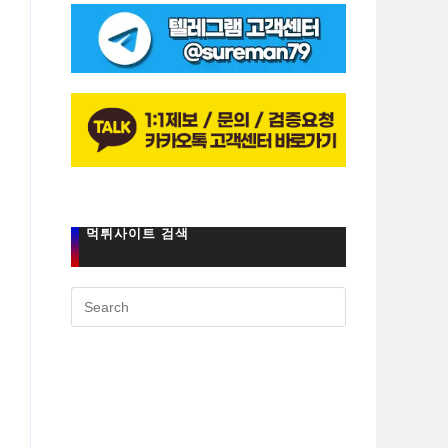
먹튀사이트 검색
Press
Escape
to
close
the
search