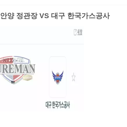
안양
정관장
VS
대구
한국가스공사