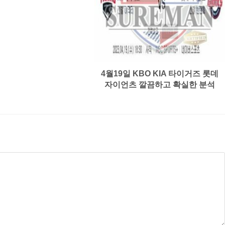
4월19일 KBO KIA 타이거즈 롯데
자이언츠 깔끔하고 확실한 분석