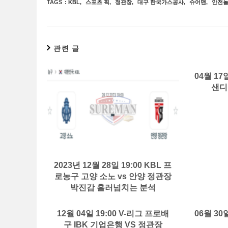
TAGS
:
KBL
,
스포츠 픽
,
정관장
,
대구 한국가스공사
,
슈어맨
,
안전
관련 글
04월 17
샌디
2023년 12월 28일 19:00 KBL 프
로농구 고양 소노 vs 안양 정관장
박진감 흘러넘치는 분석
12월 04일 19:00 V-리그 프로배
06월 30
구 IBK 기업은행 VS 정관장