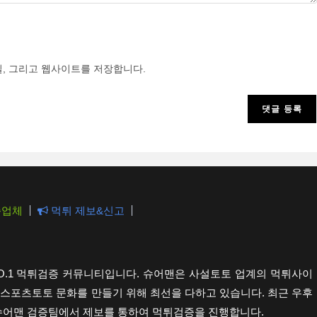
일, 그리고 웹사이트를 저장합니다.
증업체
먹튀 제보&신고
NO.1 먹튀검증 커뮤니티입니다. 슈어맨은 사설토토 업계의 먹튀사이
스포츠토토 문화를 만들기 위해 최선을 다하고 있습니다. 최근 우후
슈어맨 검증팀에서 제보를 통하여 먹튀검증을 진행합니다.