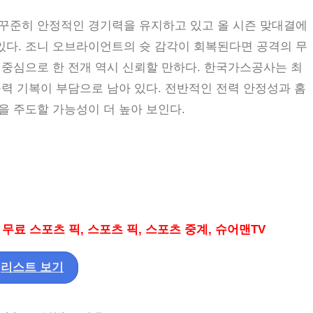
꾸준히 안정적인 경기력을 유지하고 있고 올 시즌 맞대결에
있다
.
조니 오브라이언트의 슛 감각이 회복된다면 공격의 무
 중심으로 한 전개 역시 신뢰할 만하다
.
한국가스공사는 최
중력 기복이 부담으로 남아 있다
.
전반적인 전력 안정성과 홈
을 주도할 가능성이 더 높아 보인다
.
,
무료 스포츠 픽
,
스포츠 픽
,
스포츠 중계
,
슈어맨
TV
리스트 보기