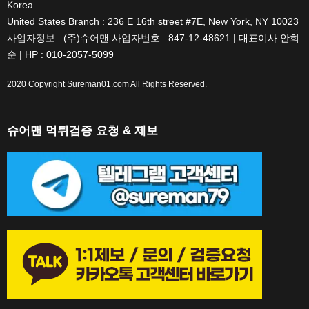
Korea
United States Branch : 236 E 16th street #7E, New York, NY 10023
사업자정보 : (주)슈어맨 사업자번호 : 847-12-48621 | 대표이사 안희
순 | HP : 010-2057-5099
2020 Copyright
Sureman01.com
All Rights Reserved.
슈어맨 먹튀검증 요청 & 제보