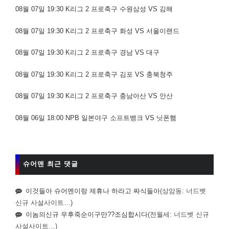
08월 07일 19:30 K리그 2 프로축구 수원삼성 VS 김해
08월 07일 19:30 K리그 2 프로축구 화성 VS 서울이랜드
08월 07일 19:30 K리그 2 프로축구 경남 VS 대구
08월 07일 19:30 K리그 2 프로축구 김포 VS 충북청주
08월 07일 19:30 K리그 2 프로축구 충남아산 VS 안산
08월 06일 18:00 NPB 일본야구 소프트뱅크 VS 닛폰햄
슈어맨 최근 댓글
이것들아 슈어멘이랑 제휴나 하라고 짜식들아
(상암동: 너드벳
신규 사설사이트…)
이놈의신규 우후죽순이구만??조심합시다
(전월세: 너드벳 신규
사설사이트…)