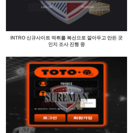
INTRO 신규사이트 먹튀를 복선으로 깔아두고 만든 곳
인지 조사 진행 중