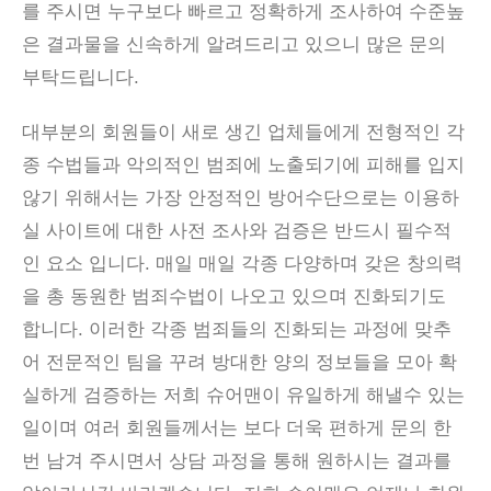
를 주시면 누구보다 빠르고 정확하게 조사하여 수준높
은 결과물을 신속하게 알려드리고 있으니 많은 문의
부탁드립니다.
대부분의 회원들이 새로 생긴 업체들에게 전형적인 각
종 수법들과 악의적인 범죄에 노출되기에 피해를 입지
않기 위해서는 가장 안정적인 방어수단으로는 이용하
실 사이트에 대한 사전 조사와 검증은 반드시 필수적
인 요소 입니다. 매일 매일 각종 다양하며 갖은 창의력
을 총 동원한 범죄수법이 나오고 있으며 진화되기도
합니다. 이러한 각종 범죄들의 진화되는 과정에 맞추
어 전문적인 팀을 꾸려 방대한 양의 정보들을 모아 확
실하게 검증하는 저희 슈어맨이 유일하게 해낼수 있는
일이며 여러 회원들께서는 보다 더욱 편하게 문의 한
번 남겨 주시면서 상담 과정을 통해 원하시는 결과를