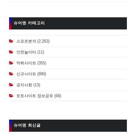
슈어맨 카테고리
스포츠분석
(2,263)
안전놀이터
(11)
먹튀사이트
(355)
신규사이트
(890)
공지사항
(13)
토토사이트 정보공유
(68)
슈어맨 최신글