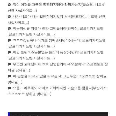
뭐여 이것들 자금력 짱짱해??엉아 감당가능??
(풀스윙: 너드벳
신규 사설사이트…)
내가 너드다 나는 일반적이지않지 ㅎㅎ
(반포자이: 너드벳 신규
사설사이트…)
이놈의신규 지겹다 진짜 그만들해라
(간짜장: 글로리카지노벳
[글로리카지노벳 사설사이트…)
ㅋㅋㅋ장난하나 이거또 짱깨냄새난다
(세우타: 글로리카지노벳
[글로리카지노벳 사설사이트…)
이건 또뭐여??근본없는 놀이터 등장
(식민지: 글로리카지노벳
[글로리카지노벳 사설사이트…)
무조껀 고배당이지 ㅎㅎ 당연한거아냐??
(발바닥: 스포츠토토 상
위권 맞대결…)
아 본능을 따르고 감을 따르는 내…
(근두운: 스포츠토토 상위권
맞대결…)
으음....아무래도 머리로 이해하지만 가슴으론 힘들다
(부탄가스:
스포츠토토 상위권 맞대결…)