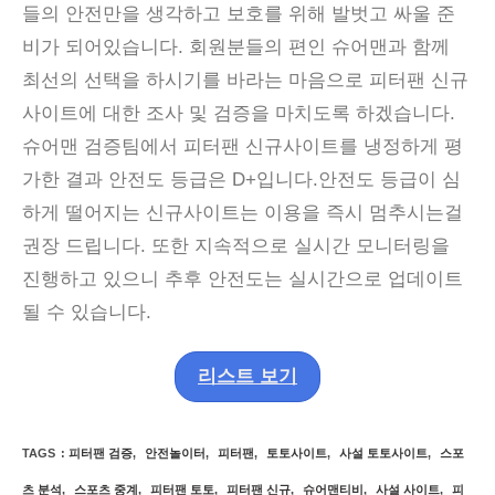
들의 안전만을 생각하고 보호를 위해 발벗고 싸울 준
비가 되어있습니다. 회원분들의 편인 슈어맨과 함께
최선의 선택을 하시기를 바라는 마음으로 피터팬 신규
사이트에 대한 조사 및 검증을 마치도록 하겠습니다.
슈어맨 검증팀에서 피터팬 신규사이트를 냉정하게 평
가한 결과 안전도 등급은 D+입니다.안전도 등급이 심
하게 떨어지는 신규사이트는 이용을 즉시 멈추시는걸
권장 드립니다. 또한 지속적으로 실시간 모니터링을
진행하고 있으니 추후 안전도는 실시간으로 업데이트
될 수 있습니다.
리스트 보기
TAGS
:
피터팬 검증
,
안전놀이터
,
피터팬
,
토토사이트
,
사설 토토사이트
,
스포
츠 분석
,
스포츠 중계
,
피터팬 토토
,
피터팬 신규
,
슈어맨티비
,
사설 사이트
,
피