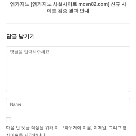
엠카지노 [엠카지노 사설사이트 mcsn82.com] 신규 사
이트 검증 결과 안내
답글 남기기
Enter
your
name
or
다음 번 댓글 작성을 위해 이 브라우저에 이름, 이메일, 그리고 웹
username
사이트를 저장합니다.