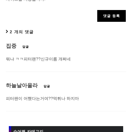
to
comment
2 개의 댓글
집중
답글
뭐냐 ㅋㅋ피터팬??신규이름 개쩌네
하늘날아올라
답글
피터팬이 어쨌다는거여??먹튀나 하지마
슈어맨 카테고리