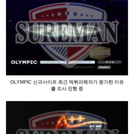
OLYMPIC 신규사이트 최근 먹튀피해자가 증가한 이유
를 조사 진행 중