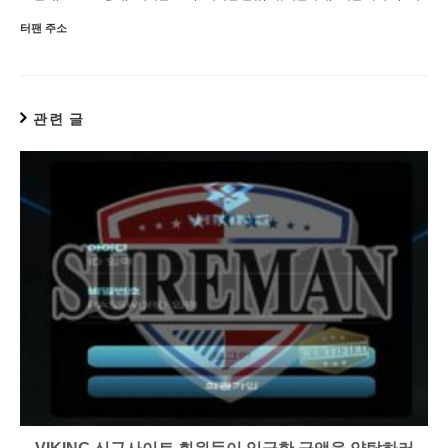
터팬 주소
관련 글