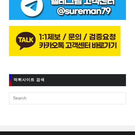
먹튀사이트 검색
Pres
Esc
to
clos
the
sear