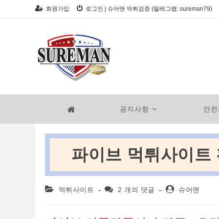
Skip
회원가입
로그인
|
슈어맨 먹튀검증 (텔레그램: sureman79)
to
content
공지사항
안전
파이브 먹튀사이트
Post
Post
Post
먹튀사이트
2 개의 댓글
슈어맨
category:
comments:
author: