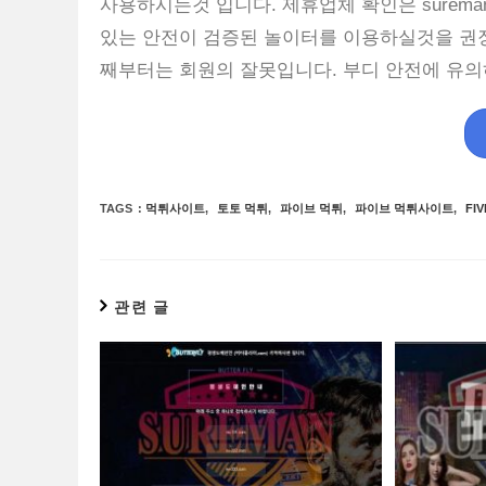
사용하시는것 입니다. 제휴업체 확인은 surema
있는 안전이 검증된 놀이터를 이용하실것을 권
째부터는 회원의 잘못입니다. 부디 안전에 유
TAGS
:
먹튀사이트
,
토토 먹튀
,
파이브 먹튀
,
파이브 먹튀사이트
,
FI
관련 글