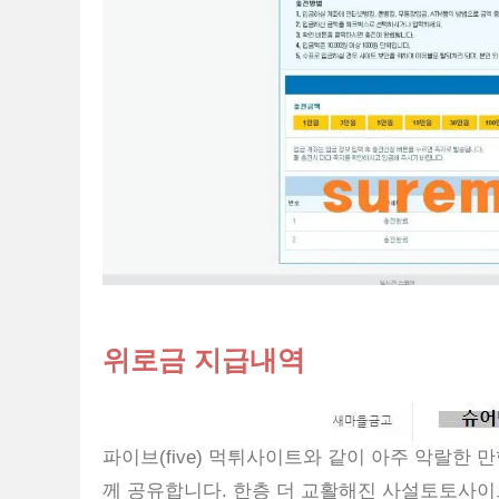
위로금 지급내역
파이브(five) 먹튀사이트와 같이 아주 악랄한
께 공유합니다. 한층 더 교활해진 사설토토사이