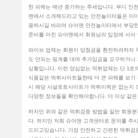
한 피해는 매년 증가하는 추세입니다. 부디 안
맨에서 소개해드리고 있는 안전놀이터들은 이미
용하시길 바라며 슈어맨 안전놀이터에서 부당한
준비를 마친 슈어맨에서 회원님의 입장에 서서 
파이브 업체는 회원이 당첨금을 환전하려하자 
도 안되는 핑계를 대며 추가입금을 요구하거나
상황입니다. 이런 양심없는 먹튀업체는 단 1초
식품같은 먹튀사이트들한테 더 큰 피해를 보기 
시 해당 사설토토사이트가 먹튀이력은 없는지 
다양한 정보들을 확인해야합니다. 더 이상 같은
하지만 위와 같은 먹튀검증 방법을 일반 회원
다. 하지만 저희 슈어맨 고객센터로 문의를 주
드리고있습니다. 가장 안전하고 간편한 먹튀검