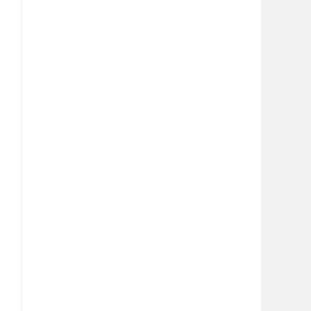
panel.