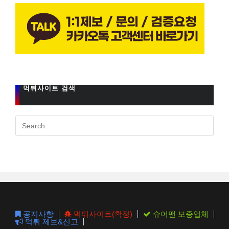
먹튀사이트 검색
Pres
Esc
to
clos
the
sear
pane
공지사항
먹튀사이트(확정)
슈어맨 보증업체
먹튀 제보&신고