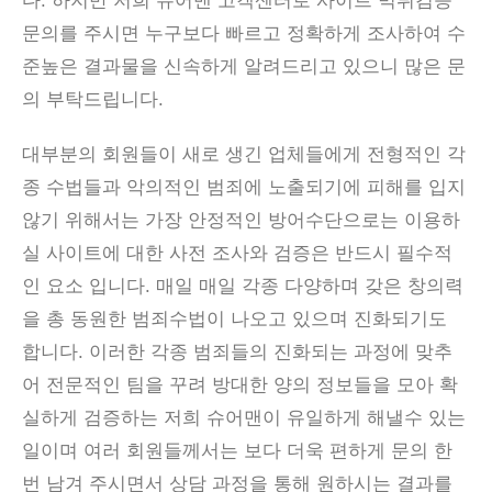
다
.
하지만
저희
슈어맨
고객센터로
사이트
먹튀검증
문의를
주시면
누구보다
빠르고
정확하게
조사하여
수
준높은
결과물을
신속하게
알려드리고
있으니
많은
문
의
부탁드립니다
.
대부분의
회원들이
새로
생긴
업체들에게
전형적인
각
종
수법들과
악의적인
범죄에
노출되기에
피해를
입지
않기
위해서는
가장
안정적인
방어수단으로는
이용하
실
사이트에
대한
사전
조사와
검증은
반드시
필수적
인
요소
입니다
.
매일
매일
각종
다양하며
갖은
창의력
을
총
동원한
범죄수법이
나오고
있으며
진화되기도
합니다
.
이러한
각종
범죄들의
진화되는
과정에
맞추
어
전문적인
팀을
꾸려
방대한
양의
정보들을
모아
확
실하게
검증하는
저희
슈어맨이
유일하게
해낼수
있는
일이며
여러
회원들께서는
보다
더욱
편하게
문의
한
번
남겨
주시면서
상담
과정을
통해
원하시는
결과를