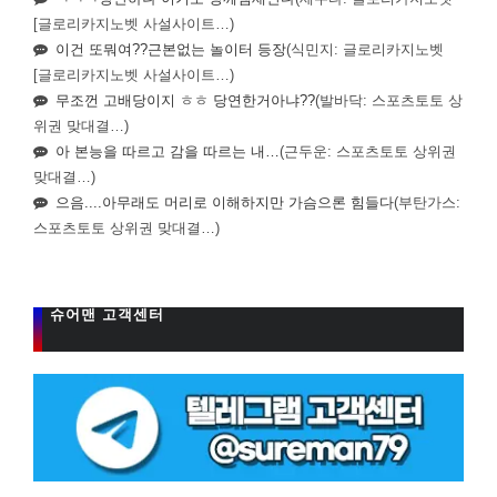
[글로리카지노벳 사설사이트…)
이건 또뭐여??근본없는 놀이터 등장
(식민지: 글로리카지노벳
[글로리카지노벳 사설사이트…)
무조껀 고배당이지 ㅎㅎ 당연한거아냐??
(발바닥: 스포츠토토 상
위권 맞대결…)
아 본능을 따르고 감을 따르는 내…
(근두운: 스포츠토토 상위권
맞대결…)
으음....아무래도 머리로 이해하지만 가슴으론 힘들다
(부탄가스:
스포츠토토 상위권 맞대결…)
슈어맨 고객센터