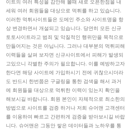
이트의
여러
특성을
감안해
볼때
새로
오픈한점을
내
세워
여러
회원들을
대상으로
먹튀를
하고
있습니다
.
이러한
먹튀사이트들은
도메인
주소와
사이트명을
항
상
변경하면서
개설되고
있습니다
.
당연히
모든
신규
토토사이트라고
범죄
및
악질적인
행위만을
목적으로
만들어지는
것은
아닙니다
.
그러나
대부분의
먹튀피해
이력들을
살펴
보자면
신규사이트에서
피해가
발생되
고있으니
각별한
주의가
필요합니다
.
이를
예방하고자
한다면
해당
사이트에
가입하시기
전에
귀찮으시더라
도
반드시
한번쯤은
구글링을
통한
검색을
해서
과거
에
회원들을
대상으로
먹튀한
이력이
있는지
확인을
해보시길
바랍니다
.
회원
본인이
자체적으로
최소한의
방법으로
사이트를
검증
하거나
저희
슈어맨
고객센터
를
이용하여
빠르고
간편하게
검증을
받아보시길
바랍
니다
.
슈어맨은
그동안
쌓은
데이터들과
노하우를
통