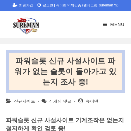
Skip
회원가입
로그인
|
슈어맨 먹튀검증 (텔레그램: sureman79)
to
content
MENU
파워슬롯 신규 사설사이트 파
워가 없는 슬롯이 돌아가고 있
는지 조사 중!
Post
Post
Post
신규사이트
4 개의 댓글
슈어맨
category:
comments:
author:
파워슬롯 신규 사설사이트 기계조작은 없는지
철저하게 확인 검토 중!