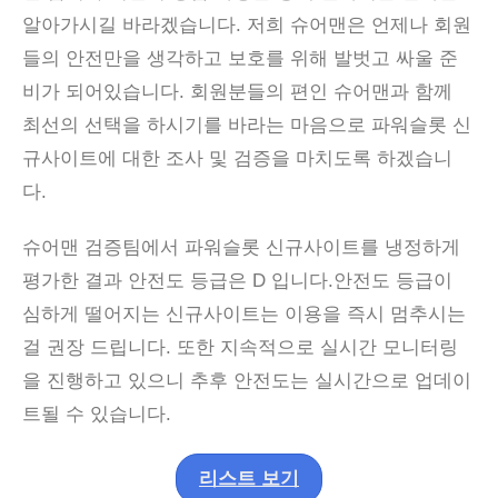
알아가시길
바라겠습니다
.
저희
슈어맨은
언제나
회원
들의
안전만을
생각하고
보호를
위해
발벗고
싸울
준
비가
되어있습니다
.
회원분들의
편인
슈어맨과
함께
최선의
선택을
하시기를
바라는
마음으로
파워슬롯
신
규사이트에
대한
조사
및
검증을
마치도록
하겠습니
다
.
슈어맨
검증팀에서
파워슬롯
신규사이트를
냉정하게
평가한
결과
안전도
등급은
D
입니다
.
안전도
등급이
심하게
떨어지는
신규사이트는
이용을
즉시
멈추시는
걸
권장
드립니다
.
또한
지속적으로
실시간
모니터링
을
진행하고
있으니
추후
안전도는
실시간으로
업데이
트될
수
있습니다
.
리스트 보기