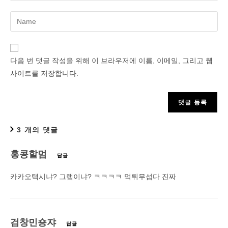
Enter
your
name
or
다음 번 댓글 작성을 위해 이 브라우저에 이름, 이메일, 그리고 웹
username
사이트를 저장합니다.
to
comment
3 개의 댓글
홍콩할멈
답글
카카오택시냐? 그랩이냐? ㅋㅋㅋㅋ 먹튀무섭다 진짜
검창민숑쟈
답글