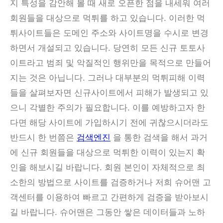
지 특성을 감안해 볼 때 새로 오픈한 점을 내세워 여러
회원들을 대상으로 먹튀를 하고 있습니다. 이러한 먹
튀사이트들은 도메인 주소와 사이트명을 수시로 변경
하면서 개설되고 있습니다. 당연히 모든 신규 토토사
이트라고 범죄 및 악질적인 행위만을 목적으로 만들어
지는 것은 아닙니다. 그러나 대부분의 먹튀피해 이력
들을 살펴보자면 신규사이트에서 피해가 발생되고 있
으니 각별한 주의가 필요합니다. 이를 예방하고자 한
다면 해당 사이트에 가입하시기 전에 귀찮으시더라도
반드시 한 번쯤은
검색엔진
을 통한 검색을 해서 과거
에 신규 회원들을 대상으로 먹튀한 이력이 있는지 확
인을 해보시길 바랍니다. 회원 본인이 자체적으로 최
소한의 방법으로 사이트를 검증하거나 저희 슈어맨 고
객센터를 이용하여 빠르고 간편하게 검증을 받아보시
길 바랍니다. 슈어맨은 그동안 쌓은 데이터들과 노하