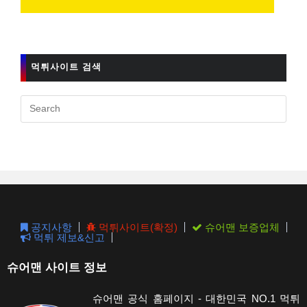
먹튀사이트 검색
Pres
Esc
to
clos
the
sear
pane
공지사항
먹튀사이트(확정)
슈어맨 보증업체
먹튀 제보&신고
슈어맨 사이트 정보
슈어맨 공식 홈페이지 - 대한민국 NO.1 먹튀