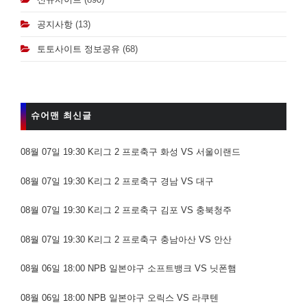
공지사항
(13)
토토사이트 정보공유
(68)
슈어맨 최신글
08월 07일 19:30 K리그 2 프로축구 화성 VS 서울이랜드
08월 07일 19:30 K리그 2 프로축구 경남 VS 대구
08월 07일 19:30 K리그 2 프로축구 김포 VS 충북청주
08월 07일 19:30 K리그 2 프로축구 충남아산 VS 안산
08월 06일 18:00 NPB 일본야구 소프트뱅크 VS 닛폰햄
08월 06일 18:00 NPB 일본야구 오릭스 VS 라쿠텐