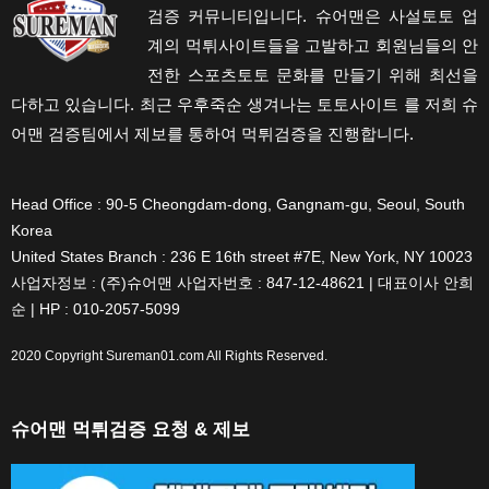
검증 커뮤니티입니다. 슈어맨은 사설토토 업
계의 먹튀사이트들을 고발하고 회원님들의 안
전한 스포츠토토 문화를 만들기 위해 최선을
다하고 있습니다. 최근 우후죽순 생겨나는 토토사이트 를 저희 슈
어맨 검증팀에서 제보를 통하여 먹튀검증을 진행합니다.
Head Office : 90-5 Cheongdam-dong, Gangnam-gu, Seoul, South
Korea
United States Branch : 236 E 16th street #7E, New York, NY 10023
사업자정보 : (주)슈어맨 사업자번호 : 847-12-48621 | 대표이사 안희
순 | HP : 010-2057-5099
2020 Copyright
Sureman01.com
All Rights Reserved.
슈어맨 먹튀검증 요청 & 제보