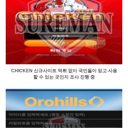
CHICKEN 신규사이트 먹튀 없이 국민들이 믿고 사용
할 수 있는 곳인지 조사 진행 중