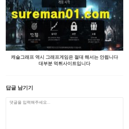
캐슬그래프 역시 그래프게임은 절대 해서는 안됩니다
대부분 먹튀사이트입니다
답글 남기기