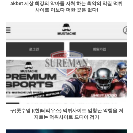
akbet 지상 최강의 악마를 자처 하는 최악의 악질 먹튀
사이트 이보다 더한 곳은 없다!
구)콧수염 ((현)테리우스) 먹튀사이트 엄청난 악행을 저
지르는 먹튀사이트 드디어 검거