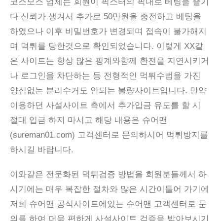
코스모스 업체는 회원이 픽스터의 픽대로 베팅을 즐기
다 신뢰가 생겨서 추가로 50만원을 충전하고 베팅을
하였으나 이후 비밀번호가 변경되며 접속이 불가해지
며 먹튀를 당한것으로 확인되었습니다. 이렇게 XX같
은 사이트는 항상 많은 핑계와함께 환전을 지연시키거
나 로그인을 차단하는 등 전형적인 먹튀수법을 가진
양심없는 분리수거도 안되는 불량사이트입니다. 만약
이용하던 사설사이트 측에서 추가입금 유도를 할 시
절대 입금 하지 마시고 해당 내용은 슈어맨
(sureman01.com) 고객센터로 문의하시어 먹튀방지를
하시길 바랍니다.
이와같은 전문화된 먹튀검증 방법을 회원분들께서 하
시기에는 매우 복잡한 절차와 많은 시간이들어 가기에
저희 슈어맨 공식사이트에있는 슈어맨 고객센터로 문
의를 하여 더욱 편하게 사설사이트 검증을 받아보시기