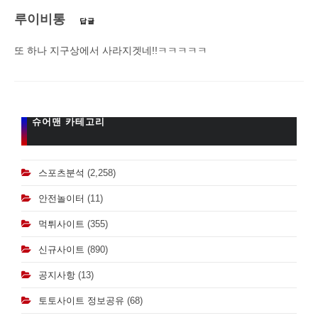
루이비통
답글
또 하나 지구상에서 사라지겟네!!ㅋㅋㅋㅋㅋ
슈어맨 카테고리
스포츠분석
(2,258)
안전놀이터
(11)
먹튀사이트
(355)
신규사이트
(890)
공지사항
(13)
토토사이트 정보공유
(68)