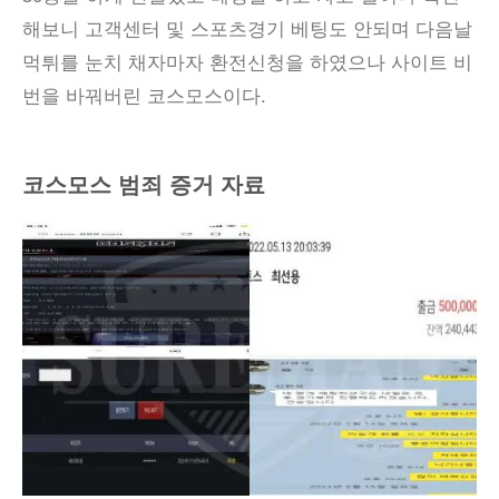
해보니 고객센터 및 스포츠경기 베팅도 안되며 다음날
먹튀를 눈치 채자마자 환전신청을 하였으나 사이트 비
번을 바꿔버린 코스모스이다.
코스모스 범죄 증거 자료