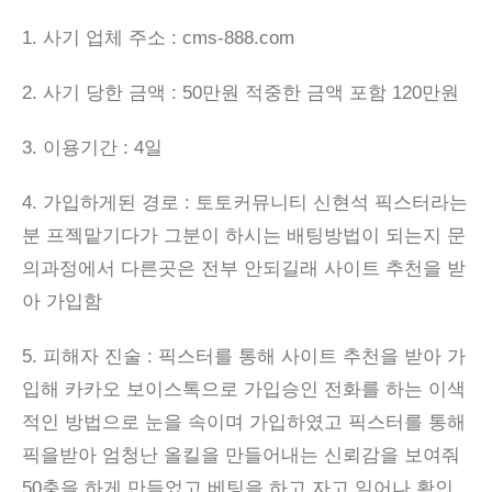
1. 사기 업체 주소 : cms-888.com
2. 사기 당한 금액 : 50만원 적중한 금액 포함 120만원
3. 이용기간 : 4일
4. 가입하게된 경로 : 토토커뮤니티 신현석 픽스터라는
분 프젝맡기다가 그분이 하시는 배팅방법이 되는지 문
의과정에서 다른곳은 전부 안되길래 사이트 추천을 받
아 가입함
5. 피해자 진술 : 픽스터를 통해 사이트 추천을 받아 가
입해 카카오 보이스톡으로 가입승인 전화를 하는 이색
적인 방법으로 눈을 속이며 가입하였고 픽스터를 통해
픽을받아 엄청난 올킬을 만들어내는 신뢰감을 보여줘
50충을 하게 만들었고 베팅을 하고 자고 일어나 확인