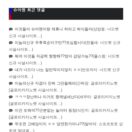
슈어맨 최근 댓글
이것들아 슈어멘이랑 제휴나 하라고 짜식들아
(상암동: 너드벳
신규 사설사이트…)
이놈의신규 우후죽순이구만??조심합시다
(전월세: 너드벳 신규
사설사이트…)
뭐여 이것들 자금력 짱짱해??엉아 감당가능??
(풀스윙: 너드벳
신규 사설사이트…)
내가 너드다 나는 일반적이지않지 ㅎㅎ
(반포자이: 너드벳 신규
사설사이트…)
이놈의신규 지겹다 진짜 그만들해라
(간짜장: 글로리카지노벳
[글로리카지노벳 사설사이트…)
ㅋㅋㅋ장난하나 이거또 짱깨냄새난다
(세우타: 글로리카지노벳
[글로리카지노벳 사설사이트…)
이건 또뭐여??근본없는 놀이터 등장
(식민지: 글로리카지노벳
[글로리카지노벳 사설사이트…)
무조껀 고배당이지 ㅎㅎ 당연한거아냐??
(발바닥: 스포츠토토 상
위권 맞대결…)