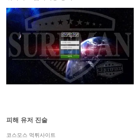
피해 유저 진술
코스모스 먹튀사이트